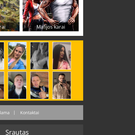
rai
Mafijos karai
lama
Kontaktai
Srautas