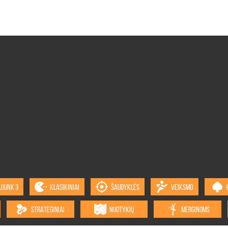
UJUNK 3
KLASIKINIAI
ŠAUDYKLĖS
VEIKSMO
STRATEGINIAI
NUOTYKIŲ
MERGINOMS