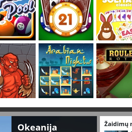
Žaidimų 
Okeanija