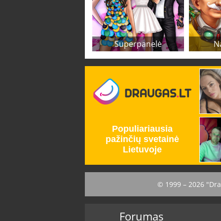
Superpanelė
N
© 1999 – 2026 "Dra
Forumas