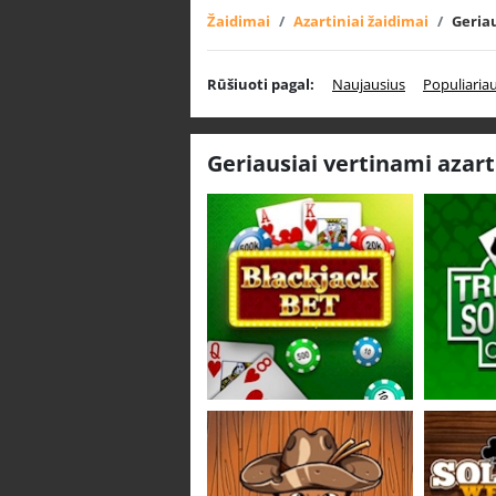
Žaidimai
Azartiniai žaidimai
Geriau
Rūšiuoti pagal:
Naujausius
Populiaria
Geriausiai vertinami azart