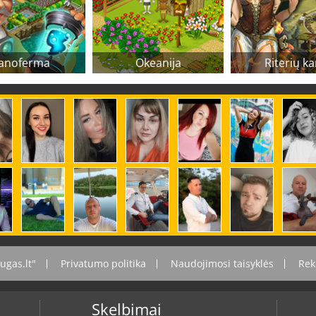
anoferma
Okeanija
Riterių ka
ugas.lt"
Privatumo politika
Naudojimosi taisyklės
Rek
Skelbimai