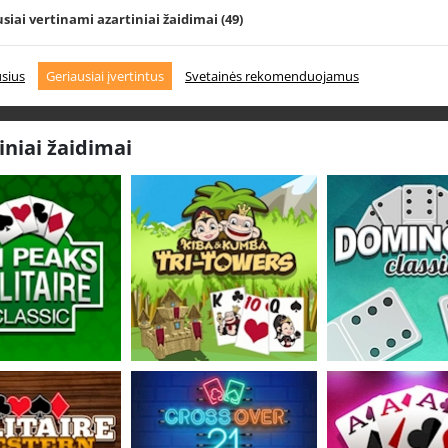
siai vertinami azartiniai žaidimai
(49)
usius
Geriausiai įvertintus
Svetainės rekomenduojamus
iniai žaidimai