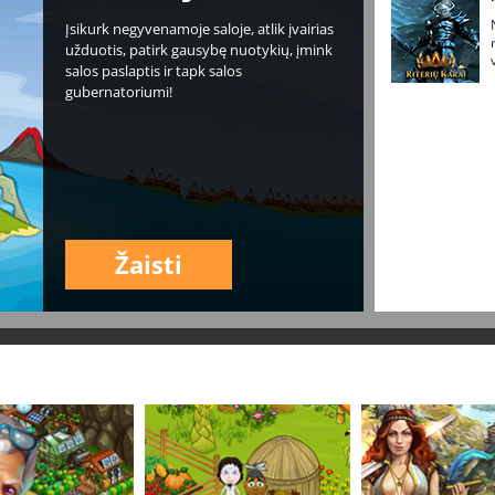
Įsikurk negyvenamoje saloje, atlik įvairias
užduotis, patirk gausybę nuotykių, įmink
salos paslaptis ir tapk salos
gubernatoriumi!
Žaisti