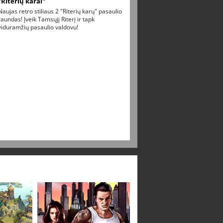
"Riterių karai"
Naujas retro stiliaus 2 "Riterių karų" pasaulio
raundas! Įveik Tamsųjį Riterį ir tapk
viduramžių pasaulio valdovu!