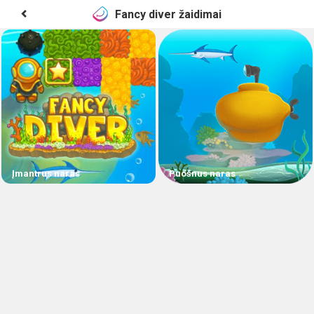
Fancy diver žaidimai
Įmantrus naras
Puošnus naras