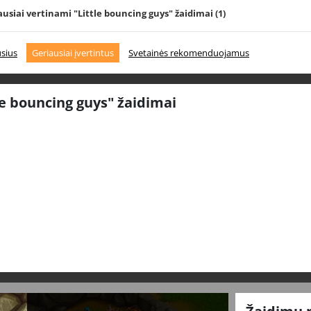
ausiai vertinami "Little bouncing guys" žaidimai
(1)
usius
Geriausiai įvertintus
Svetainės rekomenduojamus
le bouncing guys" žaidimai