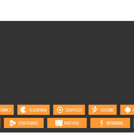
UJUNK 3
KLASIKINIAI
ŠAUDYKLĖS
VEIKSMO
STRATEGINIAI
NUOTYKIŲ
MERGINOMS