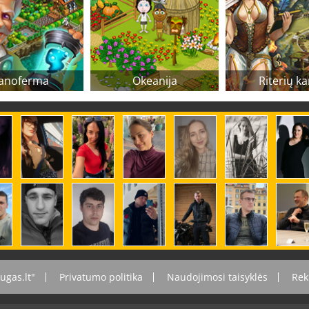
anoferma
Okeanija
Riterių ka
ugas.lt"
Privatumo politika
Naudojimosi taisyklės
Rek