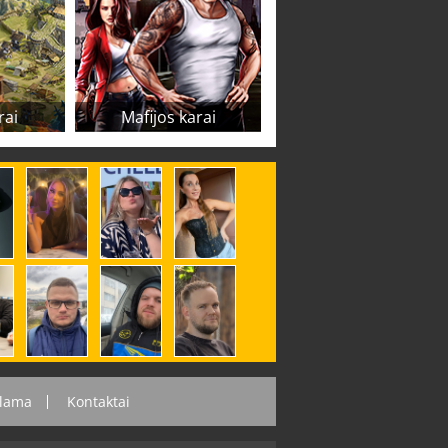
rai
Mafijos karai
lama
Kontaktai