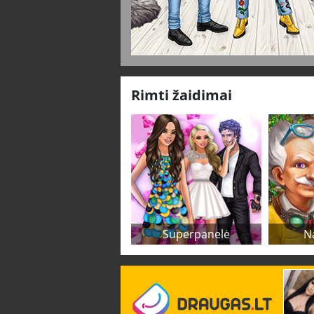
Rimti žaidimai
Superpanelė
N