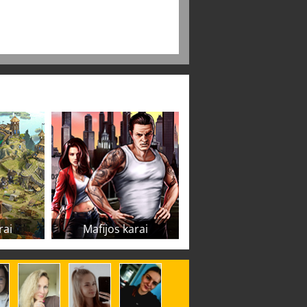
rai
Mafijos karai