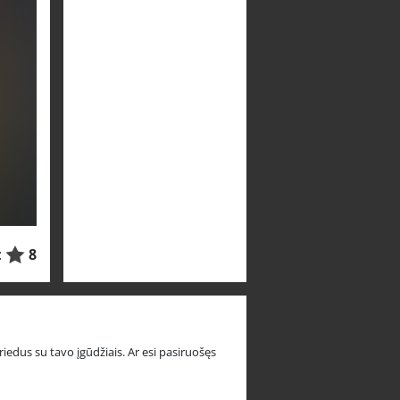
:
8
edus su tavo įgūdžiais. Ar esi pasiruošęs