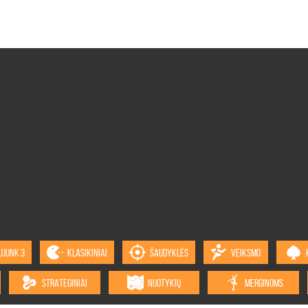
UJUNK 3
KLASIKINIAI
ŠAUDYKLĖS
VEIKSMO
STRATEGINIAI
NUOTYKIŲ
MERGINOMS