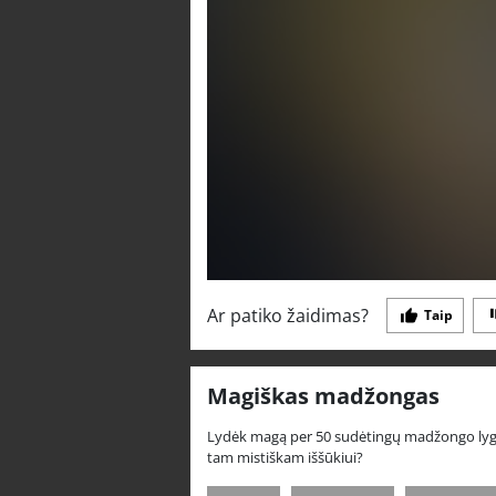
Ar patiko žaidimas?
Taip
Magiškas madžongas
Lydėk magą per 50 sudėtingų madžongo lygių.
tam mistiškam iššūkiui?