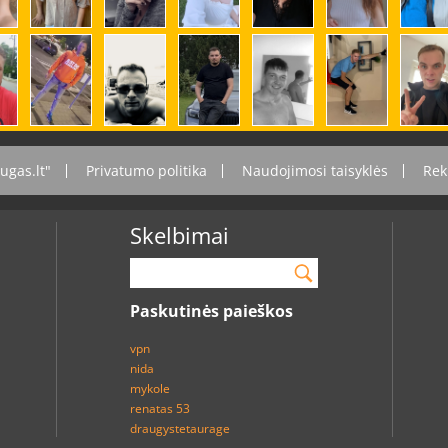
ugas.lt"
Privatumo politika
Naudojimosi taisyklės
Rek
Skelbimai
Paskutinės paieškos
vpn
nida
mykole
renatas 53
draugystetaurage