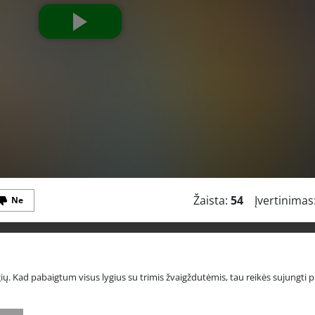
Žaista:
54
Įvertinimas
Ne
 Kad pabaigtum visus lygius su trimis žvaigždutėmis, tau reikės sujungti pri