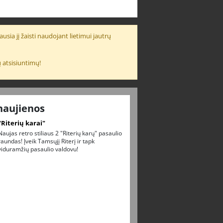
usia jį žaisti naudojant lietimui jautrų
 atsisiuntimų!
naujienos
"Riterių karai"
Naujas retro stiliaus 2 "Riterių karų" pasaulio
raundas! Įveik Tamsųjį Riterį ir tapk
viduramžių pasaulio valdovu!