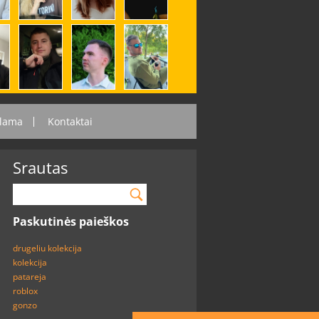
lama
Kontaktai
Srautas
Paskutinės paieškos
drugeliu kolekcija
kolekcija
patareja
roblox
gonzo