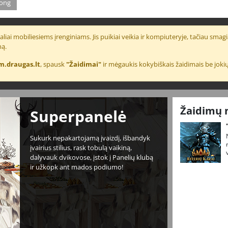
ong
liai mobiliesiems įrenginiams. Jis puikiai veikia ir kompiuteryje, tačiau smagia
ną.
m.draugas.lt
, spausk
"Žaidimai"
ir mėgaukis kokybiškais žaidimais be jokių
Žaidimų 
Superpanelė
Sukurk nepakartojamą įvaizdį, išbandyk
įvairius stilius, rask tobulą vaikiną,
dalyvauk dvikovose, įstok į Panelių klubą
ir užkopk ant mados podiumo!