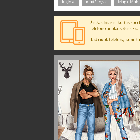
loginiai
madžongas
Magic Mahj
Šis žaidimas sukurtas specia
telefono ar planšetės ekra
Tad čiupk telefoną, surink