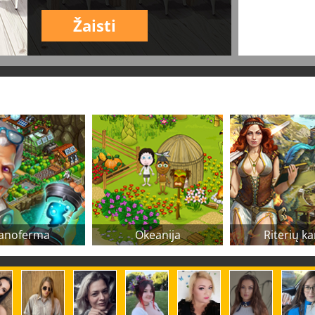
Žaisti
anoferma
Okeanija
Riterių ka