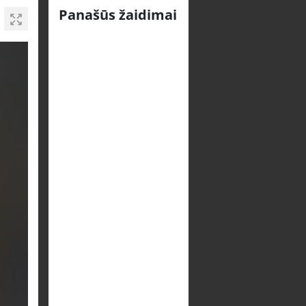
Panašūs žaidimai