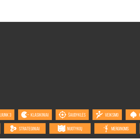
UJUNK 3
KLASIKINIAI
ŠAUDYKLĖS
VEIKSMO
STRATEGINIAI
NUOTYKIŲ
MERGINOMS