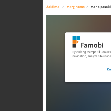
Žaidimai
Merginoms
Mano pasakiš