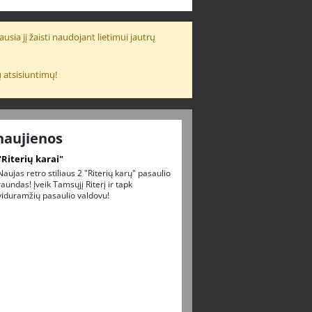
usia jį žaisti naudojant lietimui jautrų
 atsisiuntimų!
naujienos
"Riterių karai"
Naujas retro stiliaus 2 "Riterių karų" pasaulio
raundas! Įveik Tamsųjį Riterį ir tapk
viduramžių pasaulio valdovu!