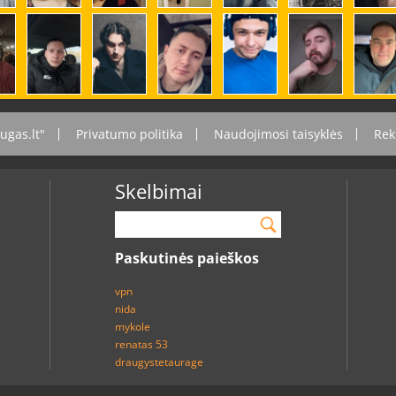
ugas.lt"
Privatumo politika
Naudojimosi taisyklės
Rek
Skelbimai
Paskutinės paieškos
vpn
nida
mykole
renatas 53
draugystetaurage