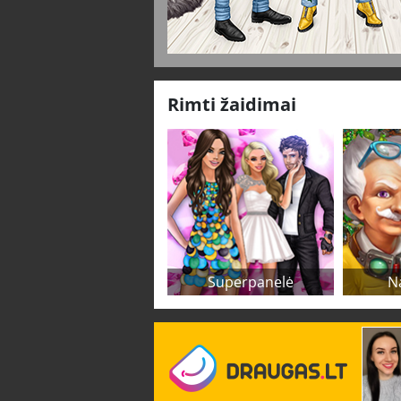
Rimti žaidimai
Superpanelė
N