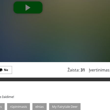
Žaista:
31
Įvertinimas
Ne
e žaidime!
s
rūpinimasis
elnias
My Fairytale Deer