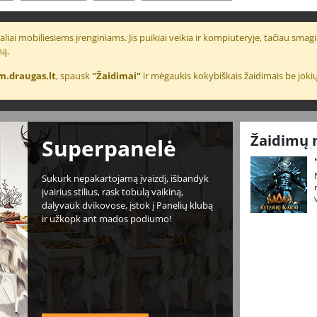
liai mobiliesiems įrenginiams. Jis puikiai veikia ir kompiuteryje, tačiau smagia
ną.
m.draugas.lt
, spausk
"Žaidimai"
ir mėgaukis kokybiškais žaidimais be jokių
Žaidimų 
Superpanelė
Sukurk nepakartojamą įvaizdį, išbandyk
įvairius stilius, rask tobulą vaikiną,
dalyvauk dvikovose, įstok į Panelių klubą
ir užkopk ant mados podiumo!