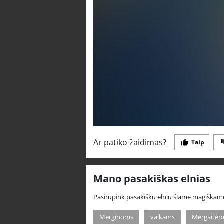
Ar patiko žaidimas?
Taip
Mano pasakiškas elnias
Pasirūpink pasakišku elniu šiame magiškam
Merginoms
vaikams
Mergaitėm