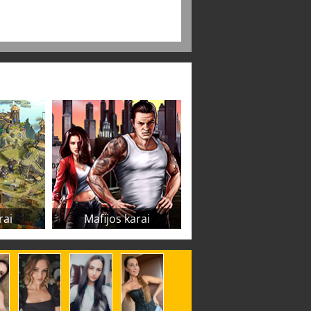
rai
Mafijos karai