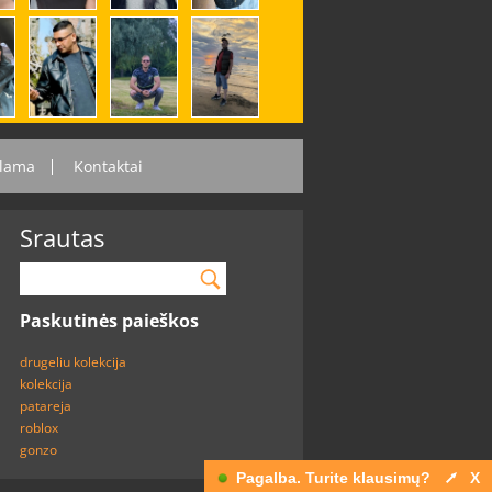
lama
Kontaktai
Srautas
Paskutinės paieškos
drugeliu kolekcija
kolekcija
patareja
roblox
gonzo
Pagalba. Turite klausimų?
X