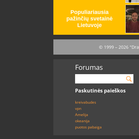
© 1999 – 2026 "Dra
Forumas
Paskutinės paieškos
kreivabudes
vpn
Amelija
okeanija
puotos pabaiga