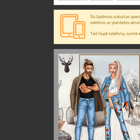
Šis žaidimas sukurtas specia
telefono ar planšetės ekra
Tad čiupk telefoną, surink