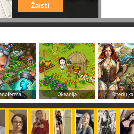
Žaisti
anoferma
Okeanija
Riterių ka