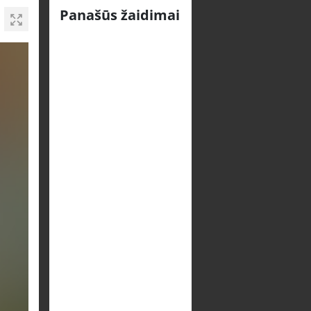
Panašūs žaidimai