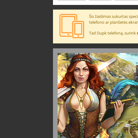
Šis žaidimas sukurtas specia
telefono ar planšetės ekra
Tad čiupk telefoną, surink