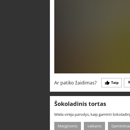
Ar patiko žaidimas?
Taip
Šokoladinis tortas
Miela virėja parodys, kaip gaminti šokoladinį
Merginoms
vaikams
Gaminima