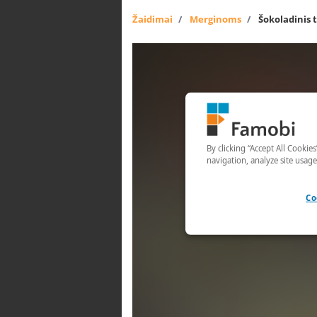
Žaidimai
Merginoms
Šokoladinis 