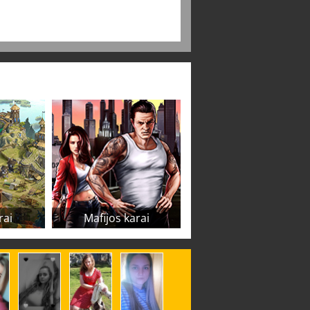
rai
Mafijos karai