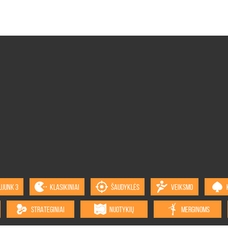
UJUNK 3
KLASIKINIAI
ŠAUDYKLĖS
VEIKSMO
STRATEGINIAI
NUOTYKIŲ
MERGINOMS