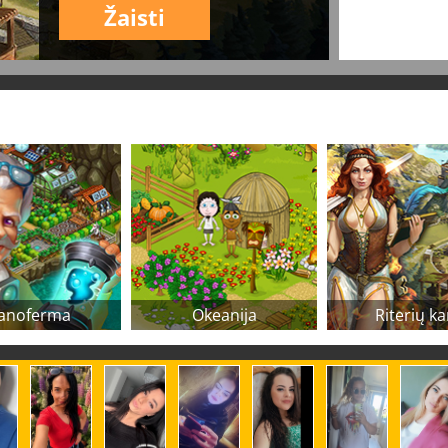
Žaisti
anoferma
Okeanija
Riterių ka