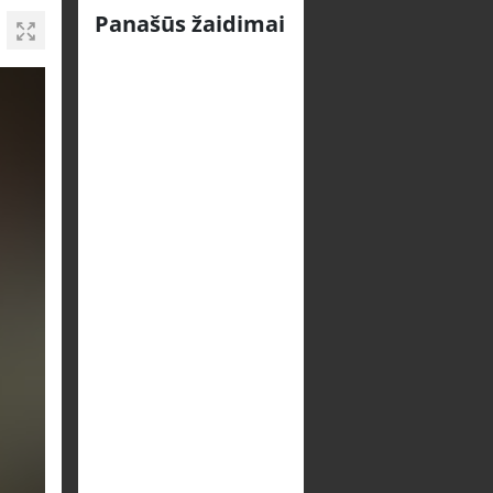
Panašūs žaidimai