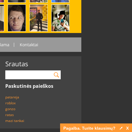
lama
Kontaktai
Srautas
Paskutinės paieškos
patareja
roblox
gonzo
ratas
mazi tankai
Pagalba. Turite klausimų?
X