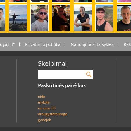
ugas.lt"
Privatumo politika
Naudojimosi taisyklės
Rek
Skelbimai
Paskutinės paieškos
nida
mykole
renatas 53
draugystetaurage
godojob