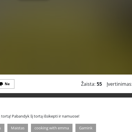
Žaista:
55
Įvertinimas
Ne
 tortą! Pabandyk šį tortą išsikepti ir namuose!
s
Maistas
cooking with emma
Gamink