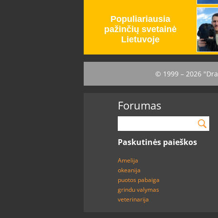
© 1999 – 2026 "Dra
Forumas
Paskutinės paieškos
Amelija
okeanija
puotos pabaiga
grindu valymas
veterinarija