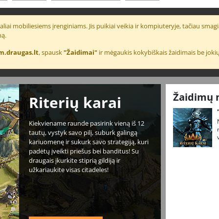
liai mobiliesiems įrenginiams. Jis puikiai veikia ir kompiuteryje, tačiau smagia
ną.
m.draugas.lt
, spausk
"Žaidimai"
ir mėgaukis kokybiškais žaidimais be jokių
Žaidimų 
Riterių karai
Kiekviename raunde pasirink vieną iš 12
tautų, vystyk savo pilį, suburk galingą
kariuomenę ir sukurk savo strategiją, kuri
padėtų įveikti priešus bei banditus! Su
draugais įkurkite stiprią gildiją ir
užkariaukite visas citadeles!