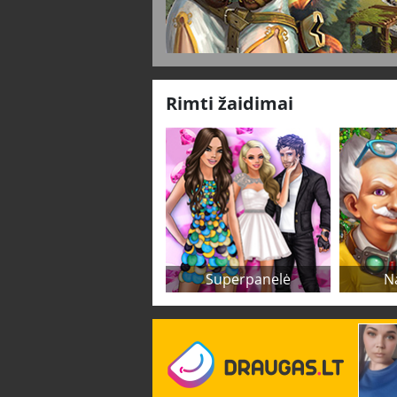
Rimti žaidimai
Superpanelė
N