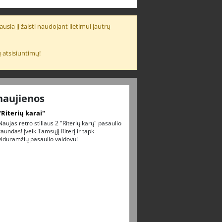
usia jį žaisti naudojant lietimui jautrų
 atsisiuntimų!
naujienos
"Riterių karai"
Naujas retro stiliaus 2 "Riterių karų" pasaulio
raundas! Įveik Tamsųjį Riterį ir tapk
viduramžių pasaulio valdovu!