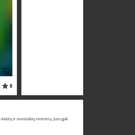
:
8
 keistų ir nuostabių monstrų. Juos gali