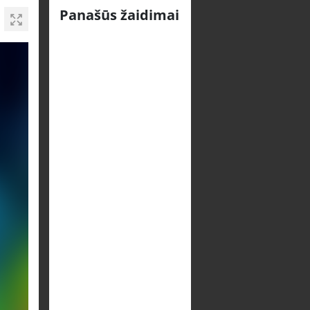
Panašūs žaidimai