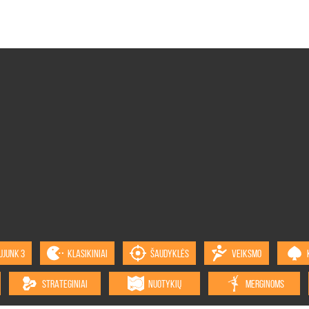
UJUNK 3
KLASIKINIAI
ŠAUDYKLĖS
VEIKSMO
STRATEGINIAI
NUOTYKIŲ
MERGINOMS