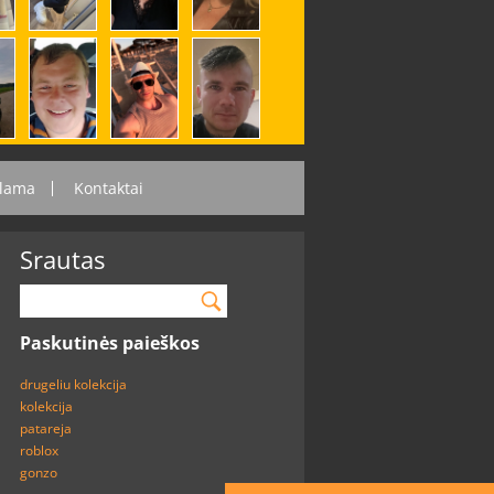
lama
Kontaktai
Srautas
Paskutinės paieškos
drugeliu kolekcija
kolekcija
patareja
roblox
gonzo