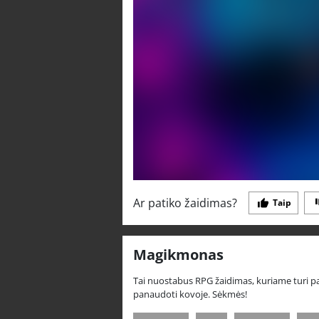
Ar patiko žaidimas?
Taip
Magikmonas
Tai nuostabus RPG žaidimas, kuriame turi pag
panaudoti kovoje. Sėkmės!