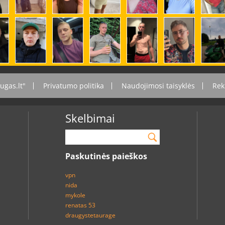
ugas.lt"
Privatumo politika
Naudojimosi taisyklės
Rek
Skelbimai
Paskutinės paieškos
vpn
nida
mykole
renatas 53
draugystetaurage