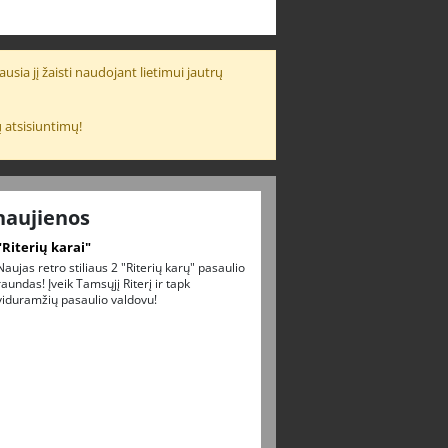
usia jį žaisti naudojant lietimui jautrų
 atsisiuntimų!
naujienos
"Riterių karai"
Naujas retro stiliaus 2 "Riterių karų" pasaulio
raundas! Įveik Tamsųjį Riterį ir tapk
viduramžių pasaulio valdovu!