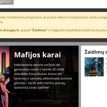
gikmon
liai mobiliesiems įrenginiams. Jis puikiai veikia ir kompiuteryje, tačiau smagia
ną.
m.draugas.lt
, spausk
"Žaidimai"
ir mėgaukis kokybiškais žaidimais be jokių
Žaidimų 
Mafijos karai
Kiekviename sezone varžykis dėl
geriausiojo vardo ir laimėk 3D stikle
statulėles! Kovų klubas, kovos dėl
teritorijų ir santykių aiškinimasis atvirose
gatvėse – tai tik dalis mirtinų pavojų,
laukiančių tavęs žaidime!