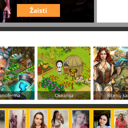
Žaisti
anoferma
Okeanija
Riterių ka