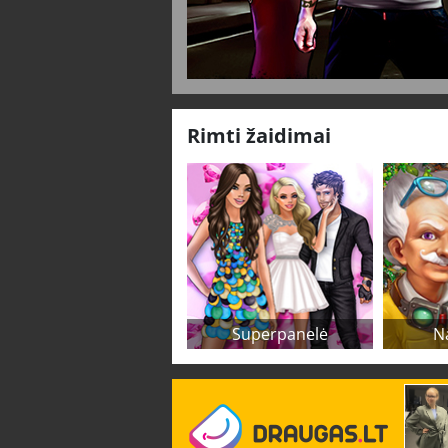
Rimti žaidimai
Superpanelė
N