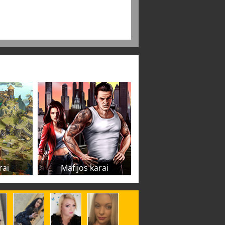
rai
Mafijos karai