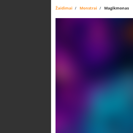
Žaidimai
Monstrai
Magikmonas