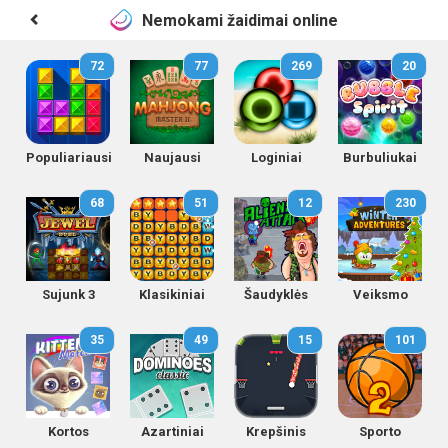
Nemokami žaidimai online
72
77
269
20
Populiariausi
Naujausi
Loginiai
Burbuliukai
68
51
12
230
Sujunk 3
Klasikiniai
Šaudyklės
Veiksmo
35
49
15
101
Kortos
Azartiniai
Krepšinis
Sporto