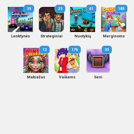
35
23
41
185
Lenktynės
Strateginiai
Nuotykių
Merginoms
12
176
33
Makiažas
Vaikams
Seni