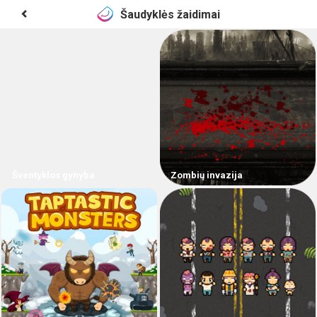
Šaudyklės žaidimai
Šventyklos gynyba
Zombių invazija