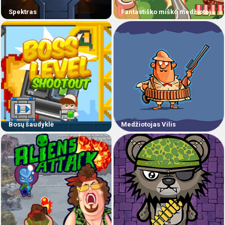
Spektras
Fantastiško miško medžiotojas
Bosų šaudyklė
Medžiotojas Vilis