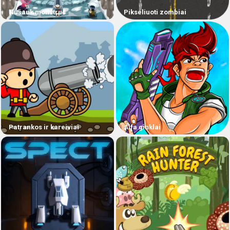
Nušauk monstrus
Pikseliuoti zombiai
Patrankos ir kareiviai
Alfa ginklai