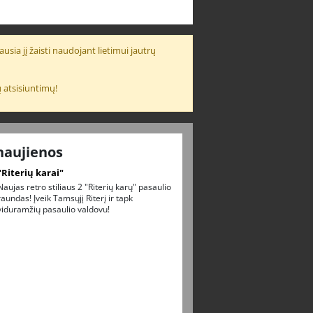
usia jį žaisti naudojant lietimui jautrų
 atsisiuntimų!
naujienos
"Riterių karai"
Naujas retro stiliaus 2 "Riterių karų" pasaulio
raundas! Įveik Tamsųjį Riterį ir tapk
viduramžių pasaulio valdovu!