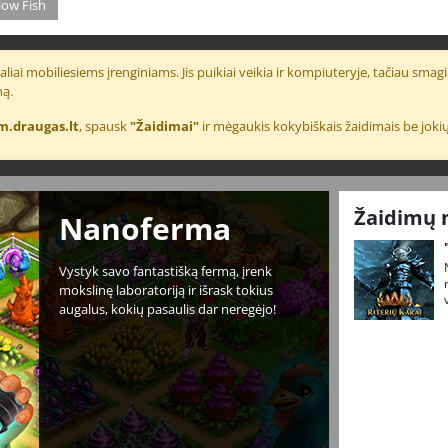
low Fish
liai mobiliesiems įrenginiams. Jis puikiai veikia ir kompiuteryje, tačiau smagia
ną.
m.draugas.lt
, spausk
"Žaidimai"
ir mėgaukis kokybiškais žaidimais be jokių
Žaidimų 
Nanoferma
Vystyk savo fantastišką fermą, įrenk
mokslinę laboratoriją ir išrask tokius
augalus, kokių pasaulis dar neregėjo!