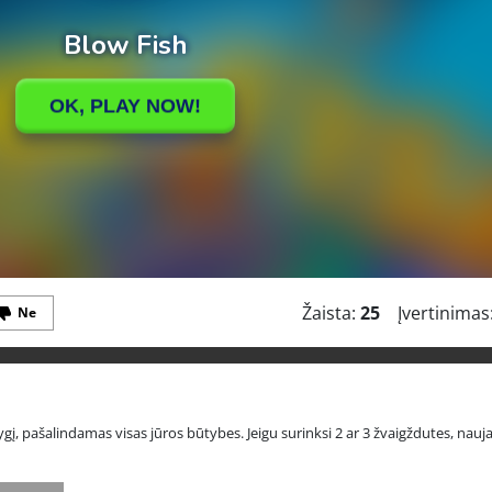
Žaista:
25
Įvertinimas
Ne
į, pašalindamas visas jūros būtybes. Jeigu surinksi 2 ar 3 žvaigždutes, naujas