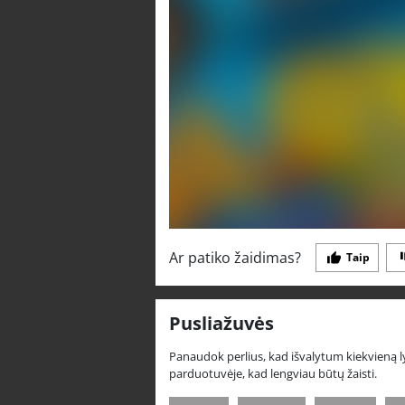
Ar patiko žaidimas?
Taip
Pusliažuvės
Panaudok perlius, kad išvalytum kiekvieną lyg
parduotuvėje, kad lengviau būtų žaisti.