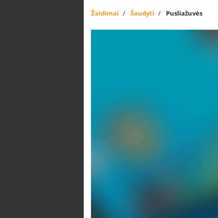
Žaidimai
Šaudyti
Pusliažuvės