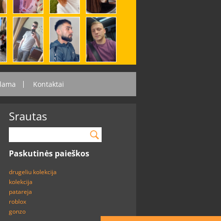
lama
Kontaktai
Srautas
Paskutinės paieškos
drugeliu kolekcija
kolekcija
patareja
roblox
gonzo