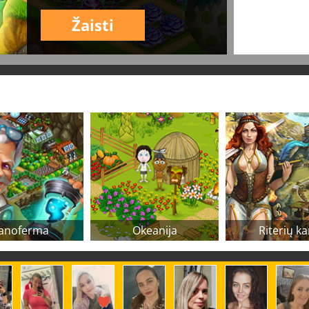
Žaisti
anoferma
Okeanija
Riterių ka