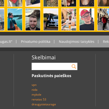
ugas.lt"
Privatumo politika
Naudojimosi taisyklės
Rek
Skelbimai
Paskutinės paieškos
vpn
nida
mykole
renatas 53
draugystetaurage