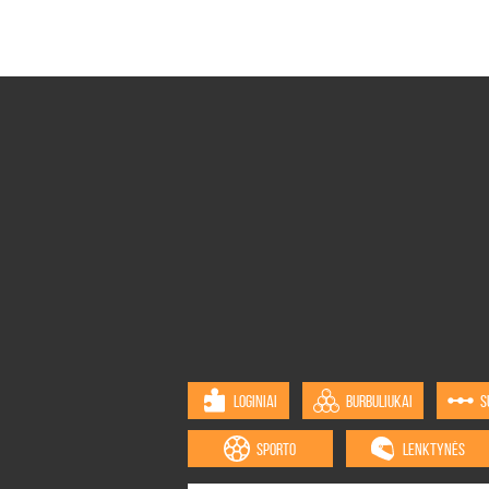
LOGINIAI
BURBULIUKAI
S
SPORTO
LENKTYNĖS