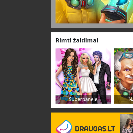
Rimti žaidimai
Superpanelė
N