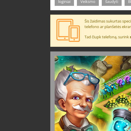
loginiai
Veiksmo
šaudyti
B
Šis žaidimas sukurtas specia
telefono ar planšetės ekra
Tad čiupk telefoną, surink