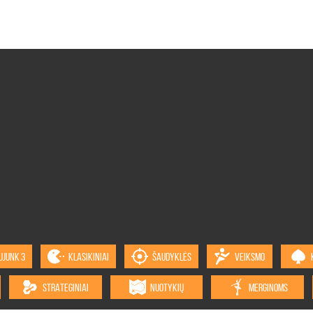
UJUNK 3
KLASIKINIAI
ŠAUDYKLĖS
VEIKSMO
STRATEGINIAI
NUOTYKIŲ
MERGINOMS