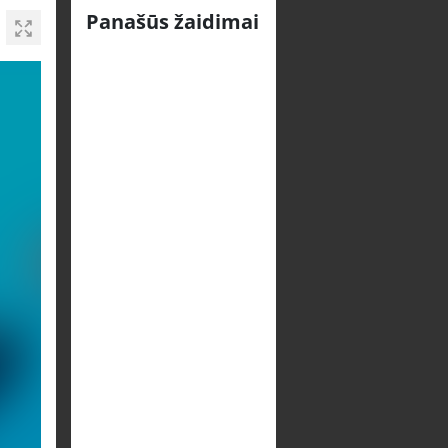
Panašūs žaidimai