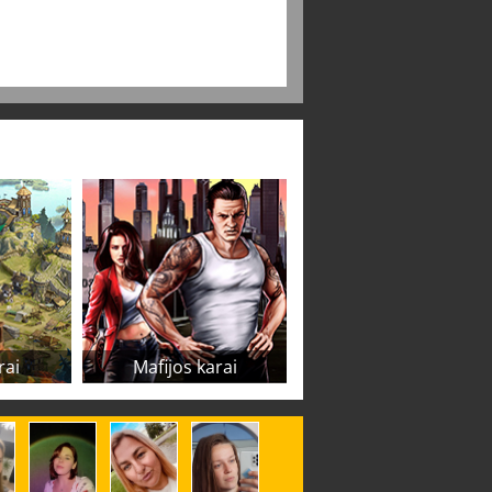
rai
Mafijos karai