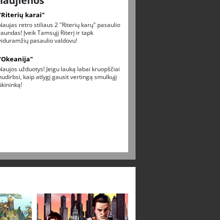
naujienos
"Riterių karai"
Naujas retro stiliaus 2 "Riterių karų" pasaulio
raundas! Įveik Tamsųjį Riterį ir tapk
viduramžių pasaulio valdovu!
"Okeanija"
Naujos užduotys! Jeigu lauką labai kruopščiai
nudirbsi, kaip atlygį gausit vertingą smulkųjį
ūkininką!