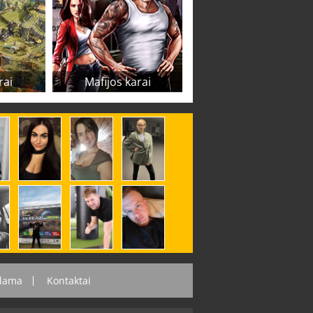
rai
Mafijos karai
lama
Kontaktai