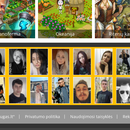
anoferma
Okeanija
Riterių ka
ugas.lt"
Privatumo politika
Naudojimosi taisyklės
Rek