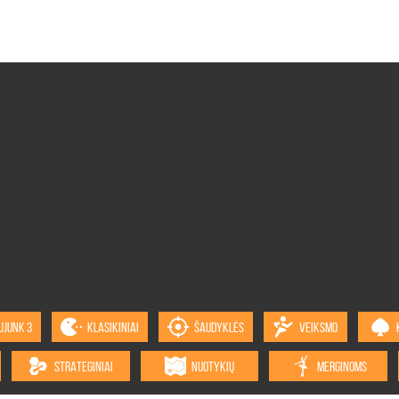
UJUNK 3
KLASIKINIAI
ŠAUDYKLĖS
VEIKSMO
STRATEGINIAI
NUOTYKIŲ
MERGINOMS