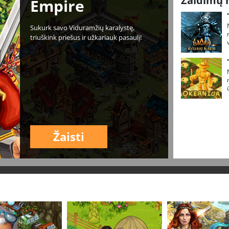
Žaidimų 
Empire
Sukurk savo Viduramžių karalystę,
triuškink priešus ir užkariauk pasaulį!
Žaisti