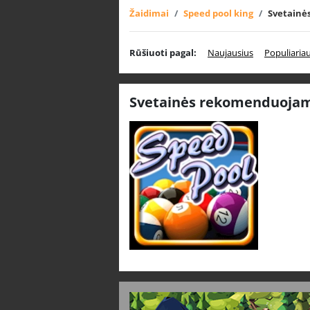
Žaidimai
Speed pool king
Svetainė
Rūšiuoti pagal:
Naujausius
Populiaria
Svetainės rekomenduojami