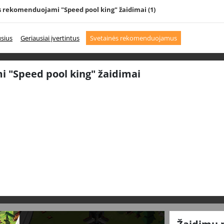
s rekomenduojami "Speed pool king" žaidimai
(1)
usius
Geriausiai įvertintus
Svetainės rekomenduojamus
 "Speed pool king" žaidimai