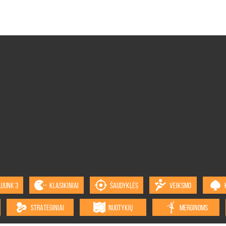
UJUNK 3
KLASIKINIAI
ŠAUDYKLĖS
VEIKSMO
STRATEGINIAI
NUOTYKIŲ
MERGINOMS