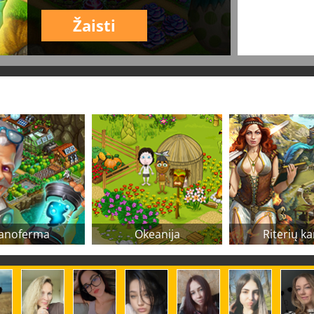
Žaisti
anoferma
Okeanija
Riterių ka