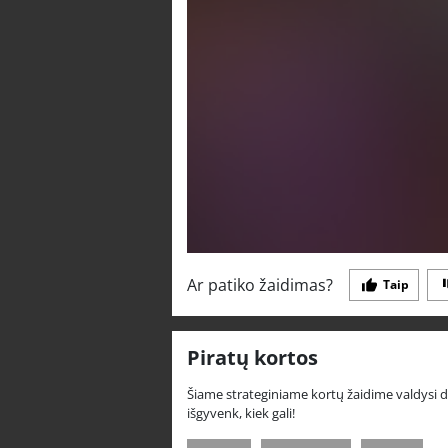
Ar patiko žaidimas?
Taip
Piratų kortos
Šiame strateginiame kortų žaidime valdysi drąsų
išgyvenk, kiek gali!