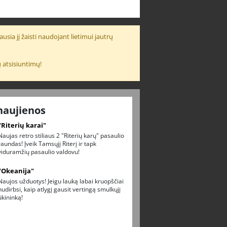
usia jį žaisti naudojant lietimui jautrų
 atsisiuntimų!
naujienos
"Riterių karai"
Naujas retro stiliaus 2 "Riterių karų" pasaulio
raundas! Įveik Tamsųjį Riterį ir tapk
viduramžių pasaulio valdovu!
"Okeanija"
Naujos užduotys! Jeigu lauką labai kruopščiai
nudirbsi, kaip atlygį gausit vertingą smulkųjį
ūkininką!