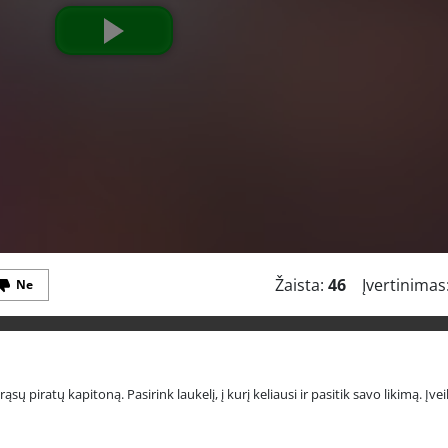
Žaista:
46
Įvertinimas
Ne
 piratų kapitoną. Pasirink laukelį, į kurį keliausi ir pasitik savo likimą. Įvei