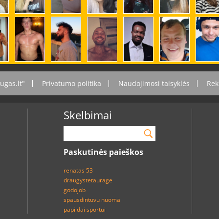
ugas.lt"
Privatumo politika
Naudojimosi taisyklės
Rek
Skelbimai
Paskutinės paieškos
renatas 53
draugystetaurage
godojob
spausdintuvu nuoma
papildai sportui