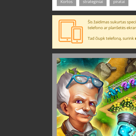
Kortos
strateginiai
piratai
Šis žaidimas sukurtas specia
telefono ar planšetės ekra
Tad čiupk telefoną, surink