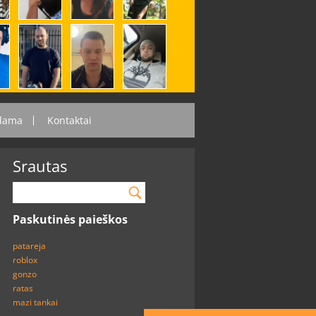
lama
Kontaktai
Srautas
Paskutinės paieškos
patareja
roblox
gonzo
ratas
mazi tankai