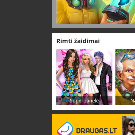
Rimti žaidimai
Superpanelė
N