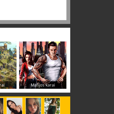
rai
Mafijos karai