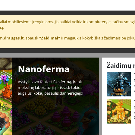
liai mobiliesiems įrenginiams. Jis puikiai veikia ir kompiuteryje, tačiau smagia
ną.
m.draugas.lt
, spausk
"Žaidimai"
ir mėgaukis kokybiškais žaidimais be jokių
Žaidimų 
Nanoferma
Vystyk savo fantastišką fermą, įrenk
mokslinę laboratoriją ir išrask tokius
augalus, kokių pasaulis dar neregėjo!