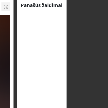
Panašūs žaidimai