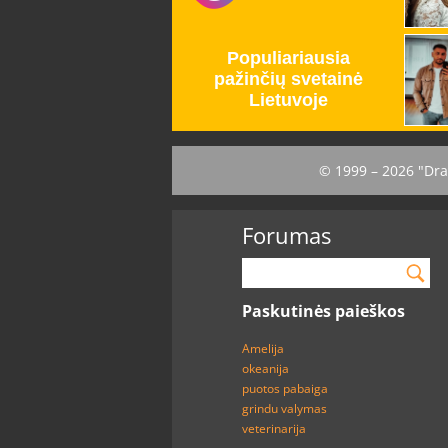
© 1999 – 2026 "Dra
Forumas
Paskutinės paieškos
Amelija
okeanija
puotos pabaiga
grindu valymas
veterinarija