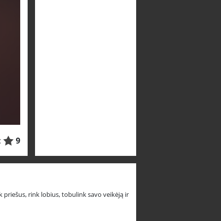
:
9
k priešus, rink lobius, tobulink savo veikėją ir