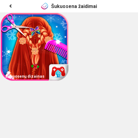
Šukuosena žaidimai
Šukuosenų dizainas