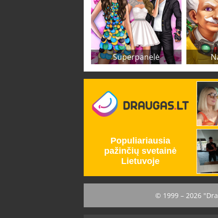
Superpanelė
N
© 1999 – 2026 "Dra