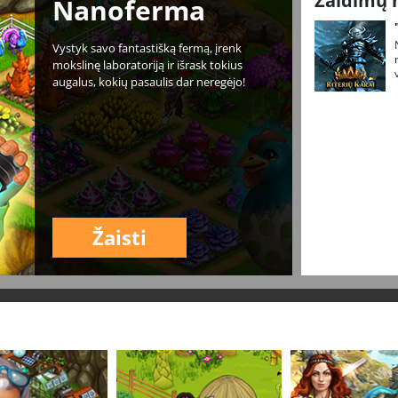
Žaidimų 
Nanoferma
Vystyk savo fantastišką fermą, įrenk
mokslinę laboratoriją ir išrask tokius
augalus, kokių pasaulis dar neregėjo!
Žaisti