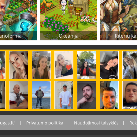
anoferma
Okeanija
Riterių ka
ugas.lt"
Privatumo politika
Naudojimosi taisyklės
Rek