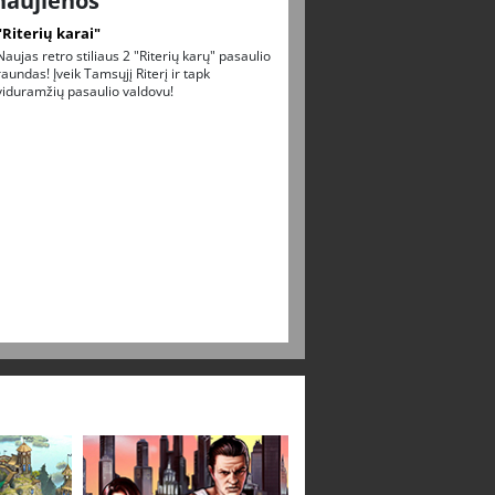
naujienos
"Riterių karai"
Naujas retro stiliaus 2 "Riterių karų" pasaulio
raundas! Įveik Tamsųjį Riterį ir tapk
viduramžių pasaulio valdovu!