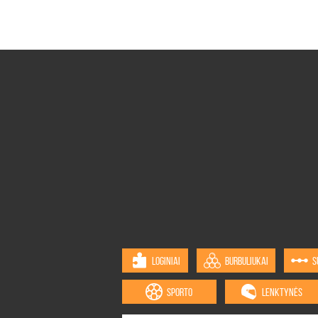
LOGINIAI
BURBULIUKAI
S
SPORTO
LENKTYNĖS