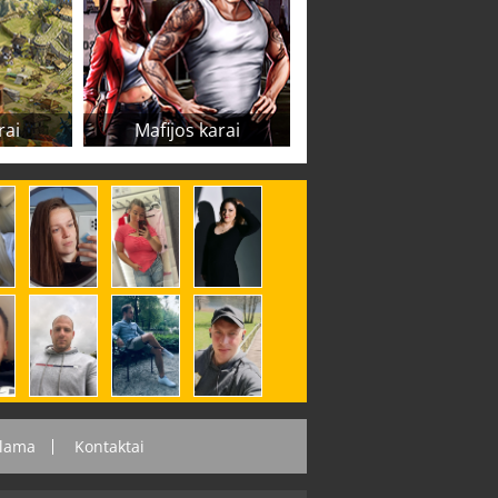
rai
Mafijos karai
lama
Kontaktai