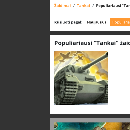
Žaidimai
Tankai
Populiariausi "Ta
Rūšiuoti pagal:
Naujausius
Populiaria
Populiariausi "Tankai" žai