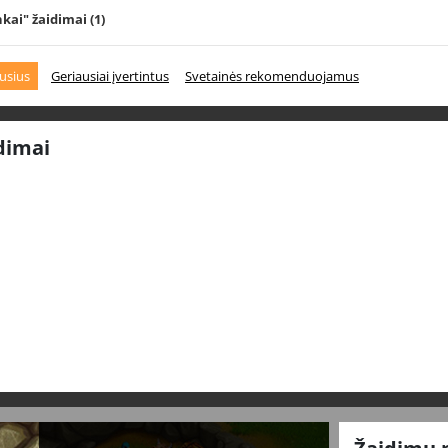
nkai" žaidimai
(1)
usius
Geriausiai įvertintus
Svetainės rekomenduojamus
dimai