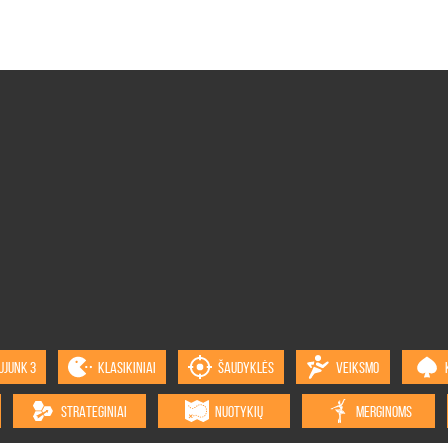
UJUNK 3
KLASIKINIAI
ŠAUDYKLĖS
VEIKSMO
STRATEGINIAI
NUOTYKIŲ
MERGINOMS