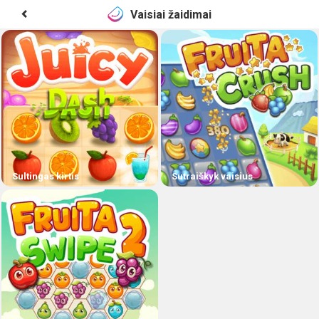
Vaisiai žaidimai
Sultingas kirtis
Sutraiškyk vaisius