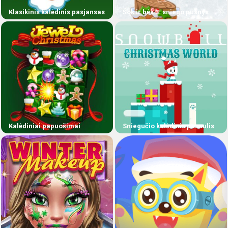
Klasikinis kalėdinis pasjansas
Šok ir bėk 3: sniego pusnys
Kalėdiniai papuošimai
Sniegučio kalėdinis pasaulis