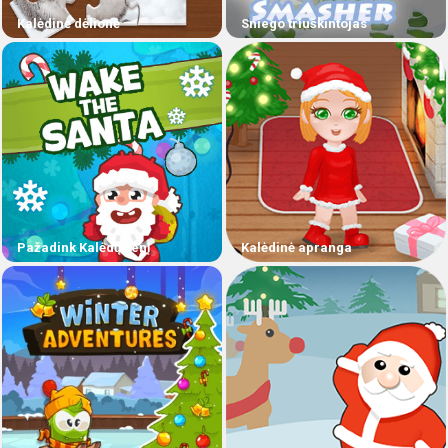
Kalėdinė dėlionė
Sniego triuškintojas
Pažadink Kalėdų senį
Kalėdinė apranga