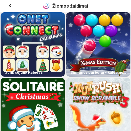
Žiemos žaidimai
Junk sujunk Kalėdas
Sumanūs burbulai - kalėdinė versija