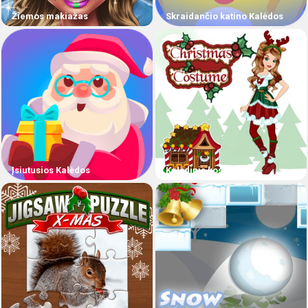
Žiemos makiažas
Skraidančio katino Kalėdos
Įsiutusios Kalėdos
Kalėdinis kostiumas