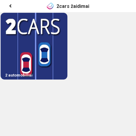
2cars žaidimai
2 automobiliai