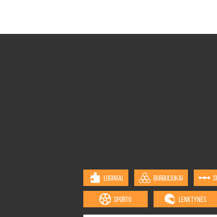
LOGINIAI
BURBULIUKAI
S
SPORTO
LENKTYNĖS