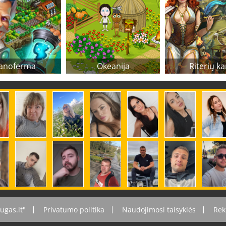
anoferma
Okeanija
Riterių ka
ugas.lt"
Privatumo politika
Naudojimosi taisyklės
Rek