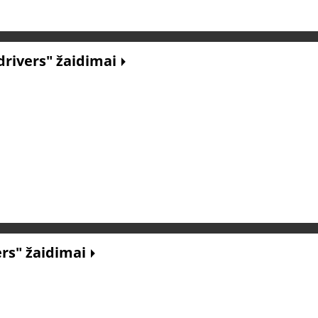
drivers" žaidimai
ers" žaidimai