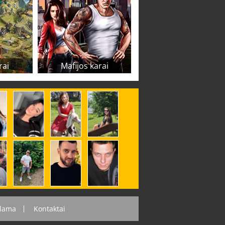
rai
Mafijos karai
lama
Kontaktai