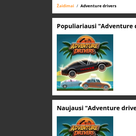
Žaidimai
Adventure drivers
Populiariausi "Adventure 
Naujausi "Adventure driv