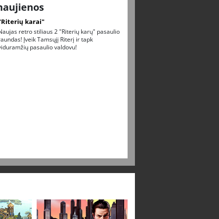
naujienos
"Riterių karai"
Naujas retro stiliaus 2 "Riterių karų" pasaulio
raundas! Įveik Tamsųjį Riterį ir tapk
viduramžių pasaulio valdovu!