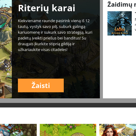
Žaidimų 
Riterių karai
Kiekviename raunde pasirink vieną iš 12
tautų, vystyk savo pilį, suburk galingą
kariuomenę ir sukurk savo strategiją, kuri
padėtų įveikti priešus bei banditus! Su
draugais įkurkite stiprią gildiją ir
užkariaukite visas citadeles!
Žaisti