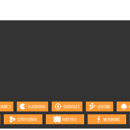
UJUNK 3
KLASIKINIAI
ŠAUDYKLĖS
VEIKSMO
STRATEGINIAI
NUOTYKIŲ
MERGINOMS