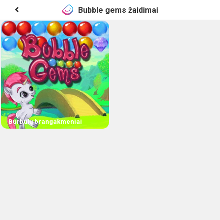
Bubble gems žaidimai
Burbulų brangakmeniai