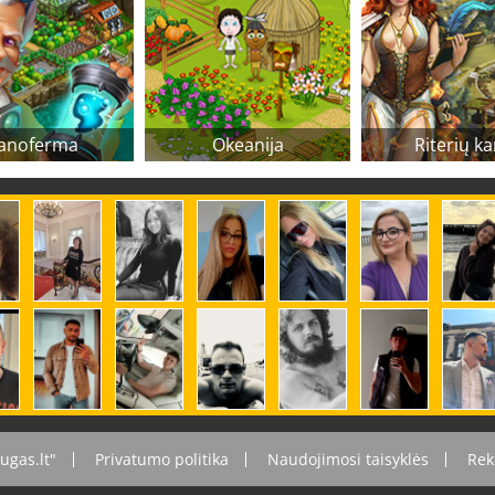
anoferma
Okeanija
Riterių ka
ugas.lt"
Privatumo politika
Naudojimosi taisyklės
Rek