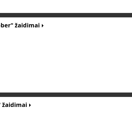
bber" žaidimai
" žaidimai