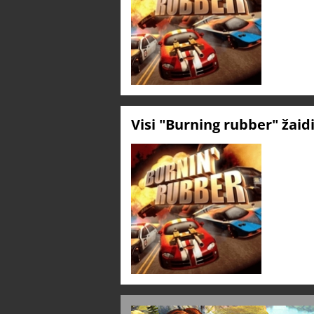
Visi "Burning rubber" žai