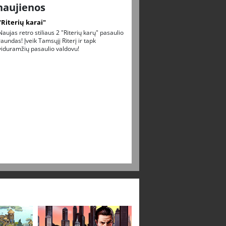
naujienos
"Riterių karai"
Naujas retro stiliaus 2 "Riterių karų" pasaulio
raundas! Įveik Tamsųjį Riterį ir tapk
viduramžių pasaulio valdovu!