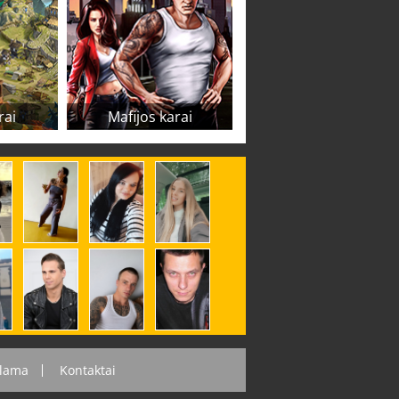
rai
Mafijos karai
lama
Kontaktai