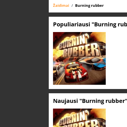
Žaidimai
Burning rubber
Populiariausi "Burning ru
Naujausi "Burning rubber