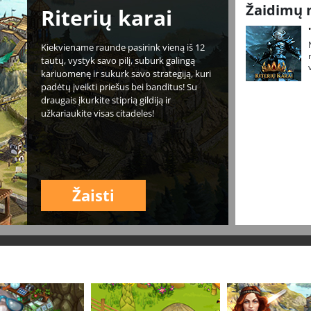
Žaidimų 
Riterių karai
Kiekviename raunde pasirink vieną iš 12
tautų, vystyk savo pilį, suburk galingą
kariuomenę ir sukurk savo strategiją, kuri
padėtų įveikti priešus bei banditus! Su
draugais įkurkite stiprią gildiją ir
užkariaukite visas citadeles!
Žaisti