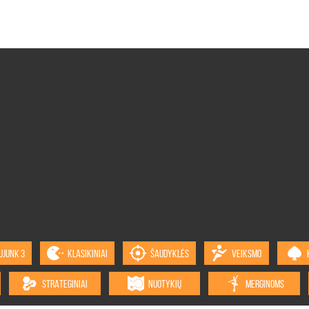
UJUNK 3
KLASIKINIAI
ŠAUDYKLĖS
VEIKSMO
STRATEGINIAI
NUOTYKIŲ
MERGINOMS