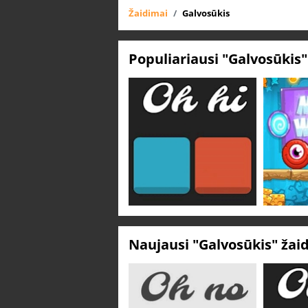
Žaidimai
Galvosūkis
Populiariausi "Galvosūkis
Naujausi "Galvosūkis" žai