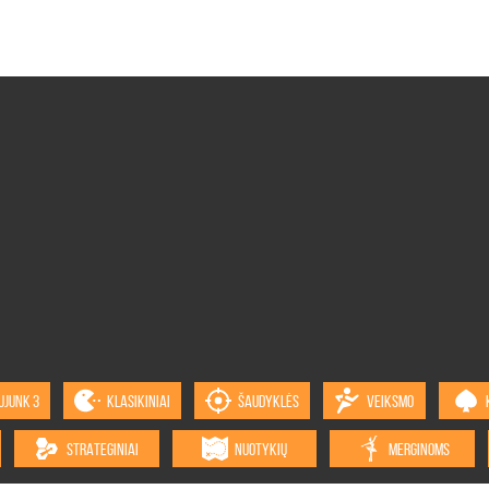
UJUNK 3
KLASIKINIAI
ŠAUDYKLĖS
VEIKSMO
STRATEGINIAI
NUOTYKIŲ
MERGINOMS