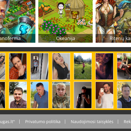
anoferma
Okeanija
Riterių ka
ugas.lt"
Privatumo politika
Naudojimosi taisyklės
Rek