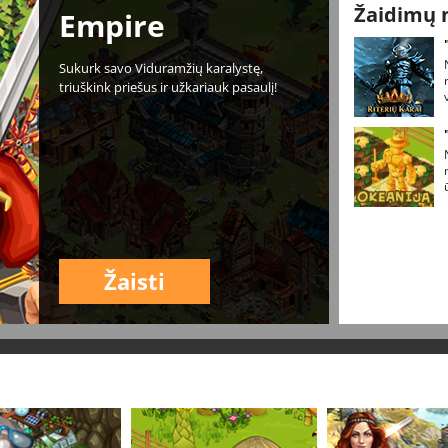
Žaidimų 
Empire
Sukurk savo Viduramžių karalystę,
triuškink priešus ir užkariauk pasaulį!
Žaisti