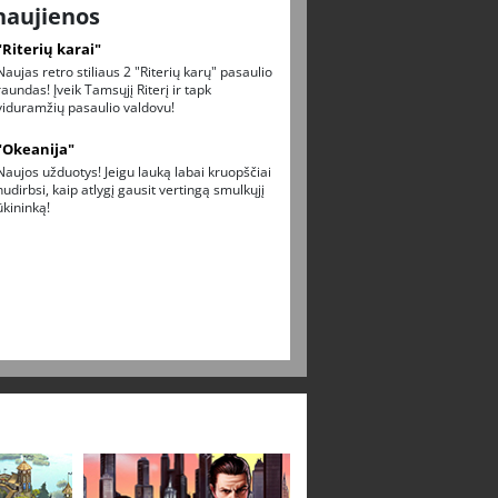
naujienos
"Riterių karai"
Naujas retro stiliaus 2 "Riterių karų" pasaulio
raundas! Įveik Tamsųjį Riterį ir tapk
viduramžių pasaulio valdovu!
"Okeanija"
Naujos užduotys! Jeigu lauką labai kruopščiai
nudirbsi, kaip atlygį gausit vertingą smulkųjį
ūkininką!