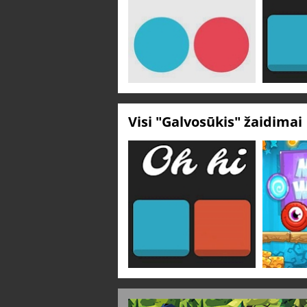
Visi "Galvosūkis" žaidimai