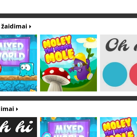
" žaidimai
dimai