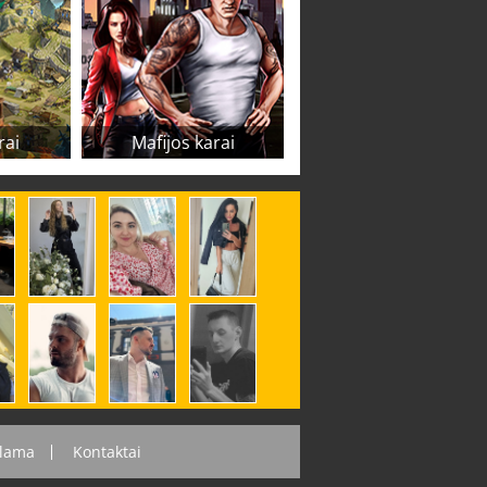
rai
Mafijos karai
lama
Kontaktai