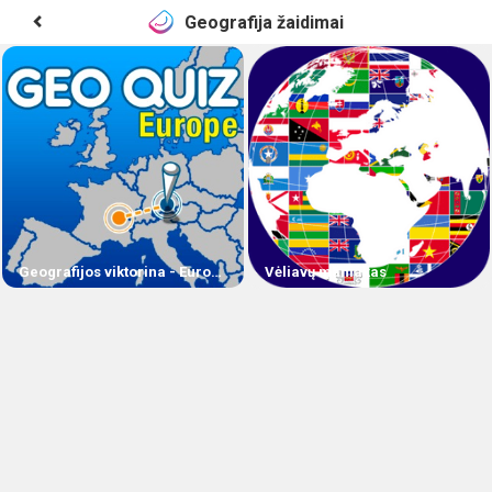
Geografija žaidimai
Geografijos viktorina - Europa
Vėliavų maniakas