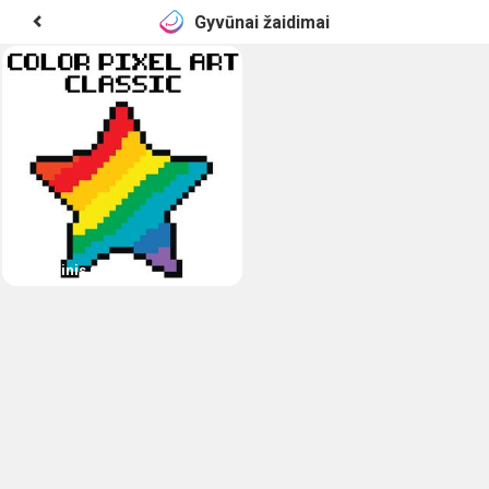
Gyvūnai žaidimai
Pikselinis menas