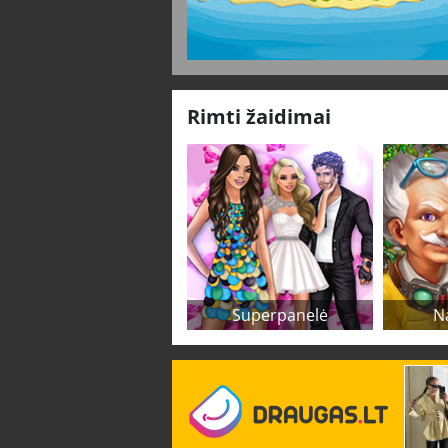
Rimti žaidimai
Superpanelė
N