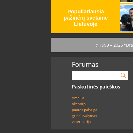
© 1999 – 2026 "Dra
Forumas
Paskutinės paieškos
Amelija
okeanija
puotos pabaiga
grindu valymas
veterinarija