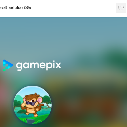
bezdžioniukas Džo