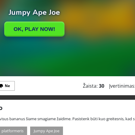
Žaista:
30
Įvertinimas
Ne
o
visus bananus šiame smagiame žaidime. Pasistenk būti kuo greitesnis, kad su
platformeris
Jumpy Ape Joe