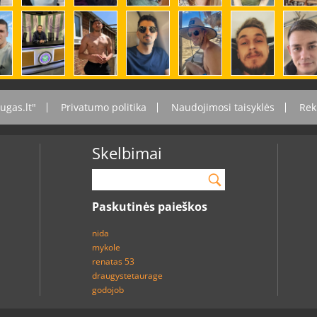
ugas.lt"
Privatumo politika
Naudojimosi taisyklės
Rek
Skelbimai
Paskutinės paieškos
nida
mykole
renatas 53
draugystetaurage
godojob