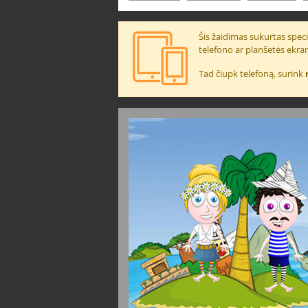
Šis žaidimas sukurtas specia
telefono ar planšetės ekra
Tad čiupk telefoną, surink