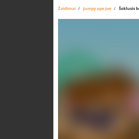
Žaidimai
Jumpy ape joe
Šoklusis 