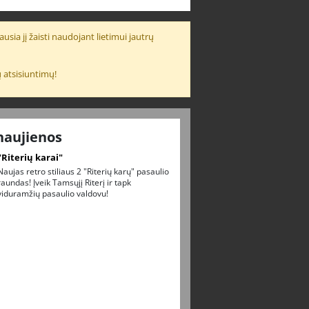
usia jį žaisti naudojant lietimui jautrų
 atsisiuntimų!
naujienos
"Riterių karai"
Naujas retro stiliaus 2 "Riterių karų" pasaulio
raundas! Įveik Tamsųjį Riterį ir tapk
viduramžių pasaulio valdovu!