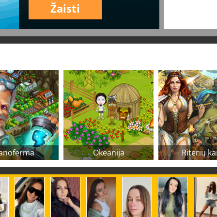
Žaisti
anoferma
Okeanija
Riterių ka