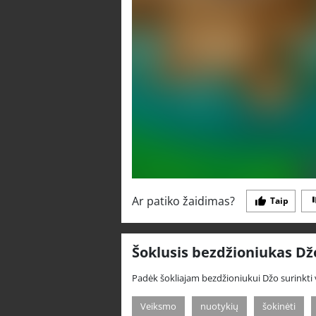
Ar patiko žaidimas?
Taip
Šoklusis bezdžioniukas Dž
Padėk šokliajam bezdžioniukui Džo surinkti 
Veiksmo
nuotykių
šokinėti