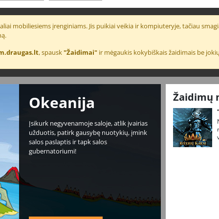
liai mobiliesiems įrenginiams. Jis puikiai veikia ir kompiuteryje, tačiau smagia
ną.
m.draugas.lt
, spausk
"Žaidimai"
ir mėgaukis kokybiškais žaidimais be jokių
Žaidimų 
Okeanija
Įsikurk negyvenamoje saloje, atlik įvairias
užduotis, patirk gausybę nuotykių, įmink
salos paslaptis ir tapk salos
gubernatoriumi!