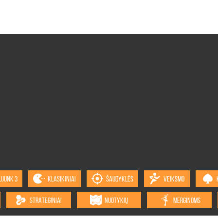
UJUNK 3
KLASIKINIAI
ŠAUDYKLĖS
VEIKSMO
STRATEGINIAI
NUOTYKIŲ
MERGINOMS