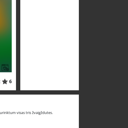
:
6
rinktum visas tris žvaigždutes.