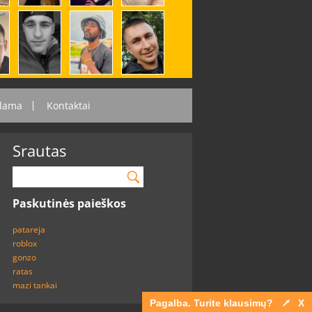
lama
Kontaktai
Srautas
Paskutinės paieškos
patareja
roblox
gonzo
ratas
mazi tankai
Pagalba. Turite klausimų?
X