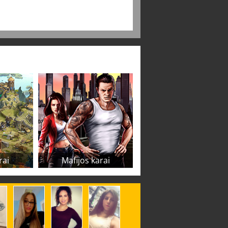
rai
Mafijos karai