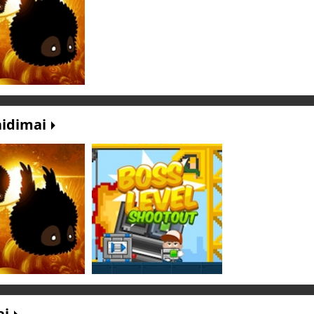
aidimai
ai