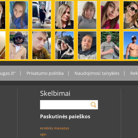
ugas.lt"
Privatumo politika
Naudojimosi taisyklės
Rek
Skelbimai
Paskutinės paieškos
erotinis masazas
vpn