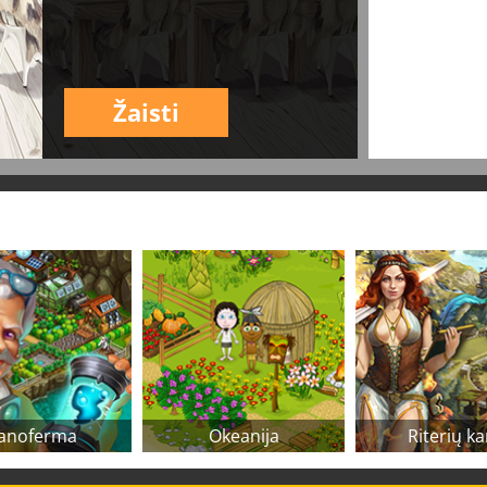
Žaisti
anoferma
Okeanija
Riterių ka