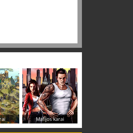
rai
Mafijos karai