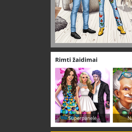
Rimti žaidimai
Superpanelė
N