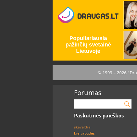
© 1999 – 2026 "Dra
Forumas
Paskutinės paieškos
skeveldra
kreivabudes