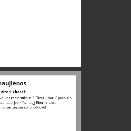
naujienos
"Riterių karai"
Naujas retro stiliaus 2 "Riterių karų" pasaulio
raundas! Įveik Tamsųjį Riterį ir tapk
viduramžių pasaulio valdovu!