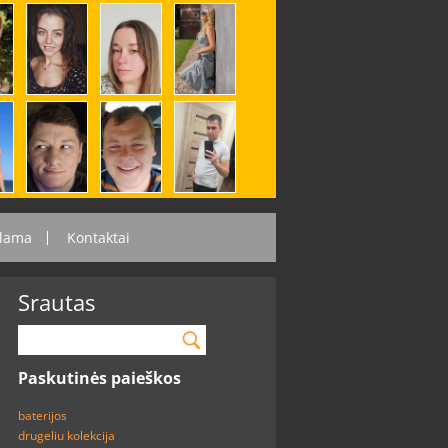
lama
Kontaktai
Srautas
Paskutinės paieškos
baterijos
drugeliu kolekcija