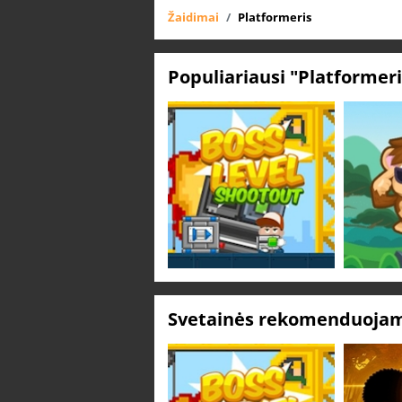
Žaidimai
Platformeris
Populiariausi "Platformer
Svetainės rekomenduojami