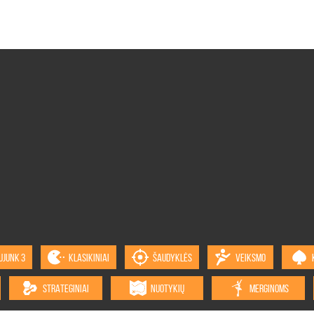
UJUNK 3
KLASIKINIAI
ŠAUDYKLĖS
VEIKSMO
STRATEGINIAI
NUOTYKIŲ
MERGINOMS