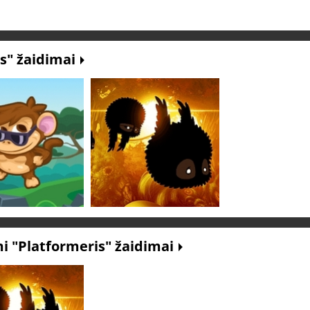
is" žaidimai
 "Platformeris" žaidimai