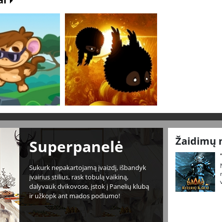
Žaidimų 
Superpanelė
Sukurk nepakartojamą įvaizdį, išbandyk
įvairius stilius, rask tobulą vaikiną,
dalyvauk dvikovose, įstok į Panelių klubą
ir užkopk ant mados podiumo!