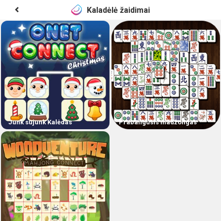
Kaladėlė žaidimai
Junk sujunk Kalėdas
Prabangusis madžongas