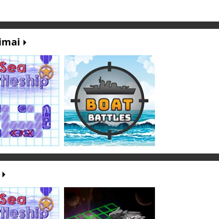
dimai
i