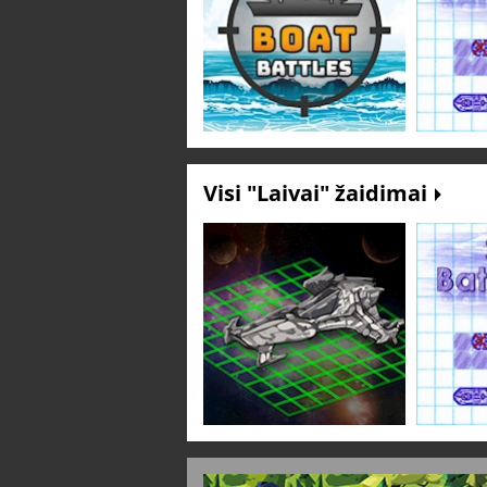
Visi "Laivai" žaidimai