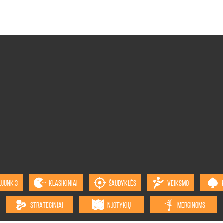
UJUNK 3
KLASIKINIAI
ŠAUDYKLĖS
VEIKSMO
STRATEGINIAI
NUOTYKIŲ
MERGINOMS