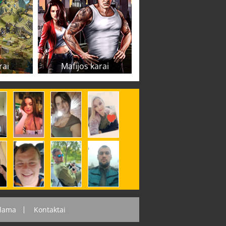
rai
Mafijos karai
lama
Kontaktai