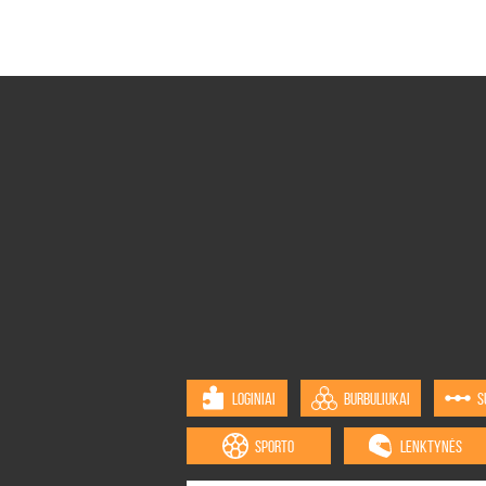
LOGINIAI
BURBULIUKAI
S
SPORTO
LENKTYNĖS