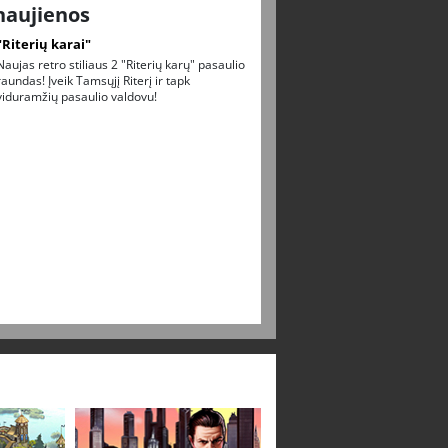
naujienos
"Riterių karai"
Naujas retro stiliaus 2 "Riterių karų" pasaulio
raundas! Įveik Tamsųjį Riterį ir tapk
viduramžių pasaulio valdovu!