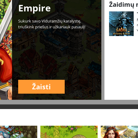
Žaidimų 
Empire
Sukurk savo Viduramžių karalystę,
triuškink priešus ir užkariauk pasaulį!
Žaisti