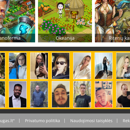
anoferma
Okeanija
Riterių ka
ugas.lt"
Privatumo politika
Naudojimosi taisyklės
Rek