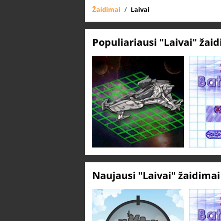
Žaidimai
Laivai
Populiariausi "Laivai" žai
Naujausi "Laivai" žaidima