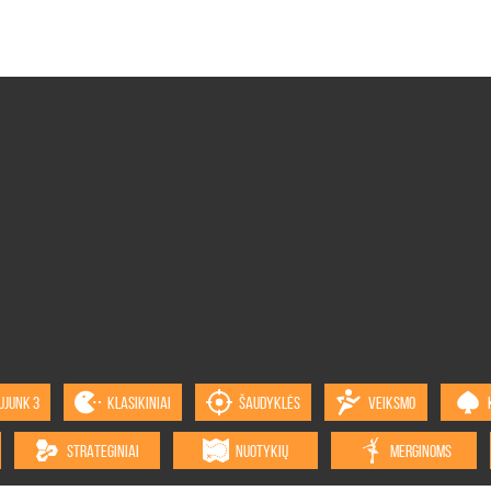
UJUNK 3
KLASIKINIAI
ŠAUDYKLĖS
VEIKSMO
STRATEGINIAI
NUOTYKIŲ
MERGINOMS