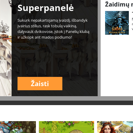
Žaidimų 
Superpanelė
Sukurk nepakartojamą įvaizdį, išbandyk
įvairius stilius, rask tobulą vaikiną,
dalyvauk dvikovose, įstok į Panelių klubą
ir užkopk ant mados podiumo!
Žaisti