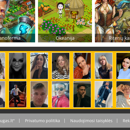
anoferma
Okeanija
Riterių ka
ugas.lt"
Privatumo politika
Naudojimosi taisyklės
Rek