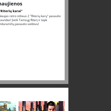
naujienos
"Riterių karai"
Naujas retro stiliaus 2 "Riterių karų" pasaulio
raundas! Įveik Tamsųjį Riterį ir tapk
viduramžių pasaulio valdovu!