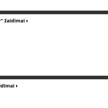
r" žaidimai
aidimai