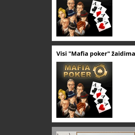
Visi "Mafia poker" žaidim