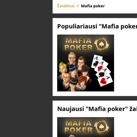
Žaidimai
Mafia poker
Populiariausi "Mafia poke
Naujausi "Mafia poker" ž