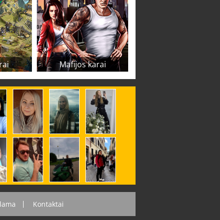
rai
Mafijos karai
lama
Kontaktai