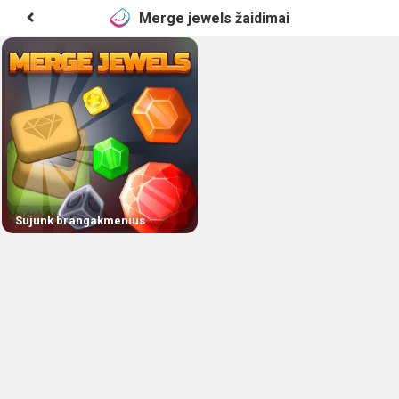
Merge jewels žaidimai
Sujunk brangakmenius