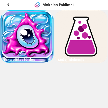
Mokslas žaidimai
Fantastiškos būtybės
Mažoji alchemija