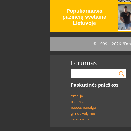
© 1999 – 2026 "Dra
Forumas
Paskutinės paieškos
Amelija
okeanija
puotos pabaiga
grindu valymas
veterinarija