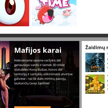
Žaidimų 
Mafijos karai
Kiekviename sezone varžykis dėl
geriausiojo vardo ir laimėk 3D stikle
statulėles! Kovų klubas, kovos dėl
teritorijų ir santykių aiškinimasis atvirose
gatvėse – tai tik dalis mirtinų pavojų,
laukiančių tavęs žaidime!