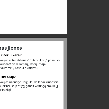
naujienos
"Riterių karai"
Naujas retro stiliaus 2 "Riterių karų" pasaulio
raundas! Įveik Tamsųjį Riterį ir tapk
viduramžių pasaulio valdovu!
"Okeanija"
Naujos užduotys! Jeigu lauką labai kruopščiai
nudirbsi, kaip atlygį gausit vertingą smulkųjį
ūkininką!