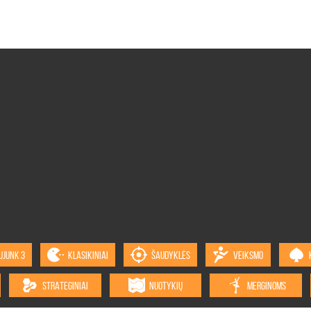
UJUNK 3
KLASIKINIAI
ŠAUDYKLĖS
VEIKSMO
STRATEGINIAI
NUOTYKIŲ
MERGINOMS