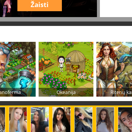
Žaisti
anoferma
Okeanija
Riterių ka