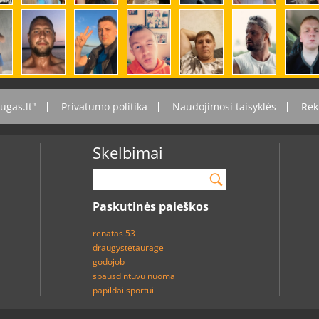
ugas.lt"
Privatumo politika
Naudojimosi taisyklės
Rek
Skelbimai
Paskutinės paieškos
renatas 53
draugystetaurage
godojob
spausdintuvu nuoma
papildai sportui