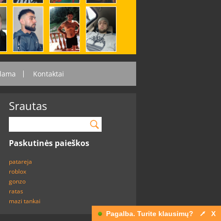
lama
Kontaktai
Srautas
Paskutinės paieškos
patareja
roblox
gonzo
ratas
mazi tankai
Pagalba. Turite klausimų?
X