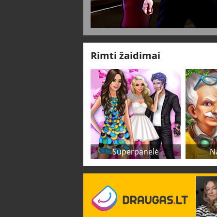
Rimti žaidimai
Superpanelė
N