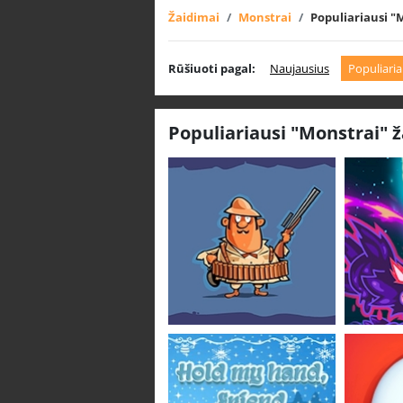
Žaidimai
Monstrai
Populiariausi "
Rūšiuoti pagal:
Naujausius
Populiaria
Populiariausi "Monstrai" 