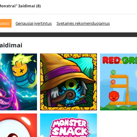
Monstrai" žaidimai
(8)
usius
Geriausiai įvertintus
Svetainės rekomenduojamus
žaidimai