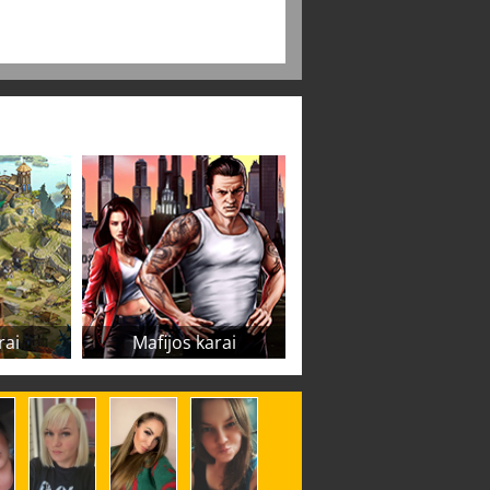
rai
Mafijos karai