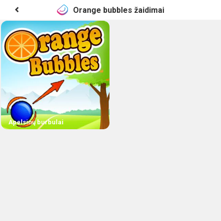
Orange bubbles žaidimai
Apelsinų burbulai