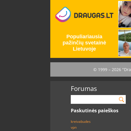
© 1999 – 2026 "Dra
Forumas
Paskutinės paieškos
kreivabudes
vpn