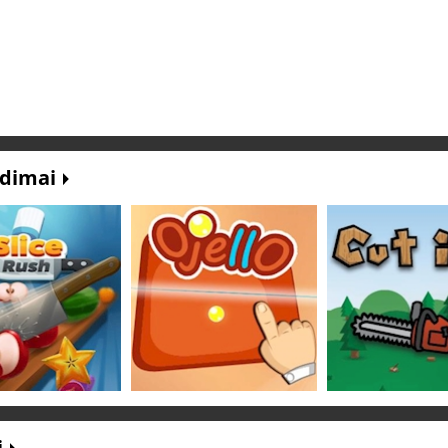
idimai
i