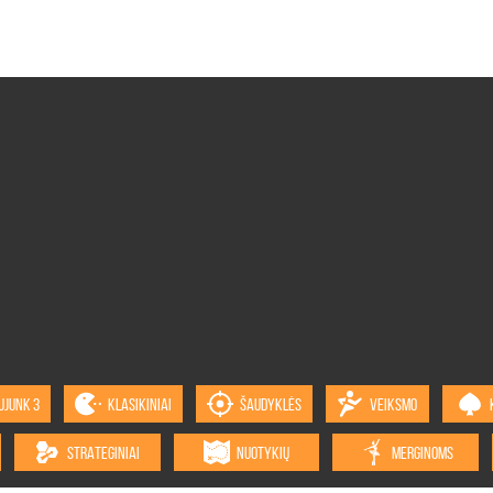
UJUNK 3
KLASIKINIAI
ŠAUDYKLĖS
VEIKSMO
STRATEGINIAI
NUOTYKIŲ
MERGINOMS