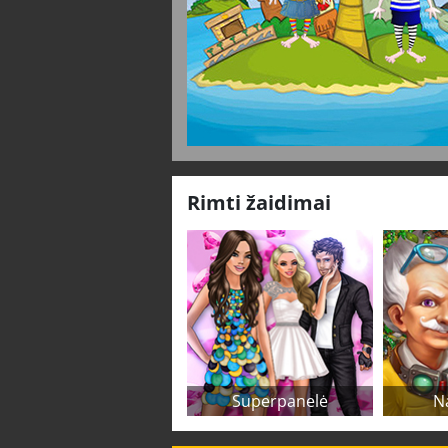
Rimti žaidimai
Superpanelė
N