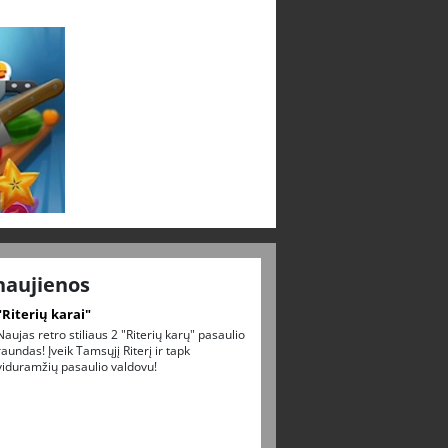
naujienos
"Riterių karai"
Naujas retro stiliaus 2 "Riterių karų" pasaulio
raundas! Įveik Tamsųjį Riterį ir tapk
viduramžių pasaulio valdovu!