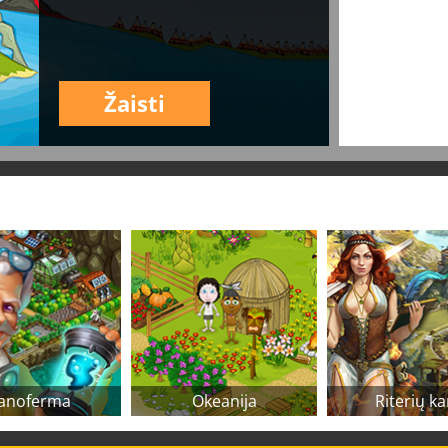
Žaisti
anoferma
Okeanija
Riterių ka