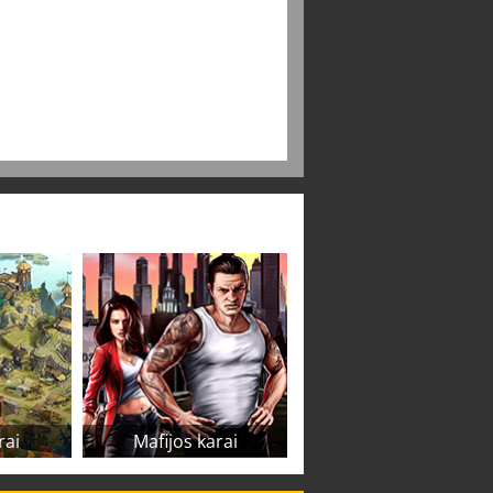
rai
Mafijos karai