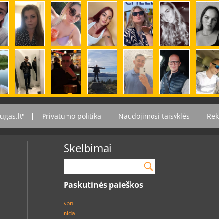
ugas.lt"
Privatumo politika
Naudojimosi taisyklės
Rek
Skelbimai
Paskutinės paieškos
vpn
nida