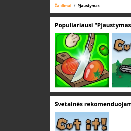
Žaidimai
Pjaustymas
Populiariausi "Pjaustymas
Svetainės rekomenduojam