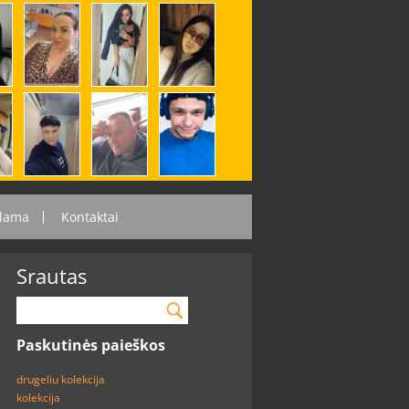
lama
Kontaktai
Srautas
Paskutinės paieškos
drugeliu kolekcija
kolekcija