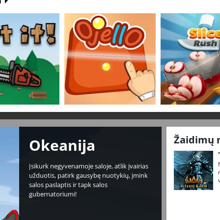
Žaidimų 
Okeanija
Įsikurk negyvenamoje saloje, atlik įvairias
užduotis, patirk gausybę nuotykių, įmink
salos paslaptis ir tapk salos
gubernatoriumi!