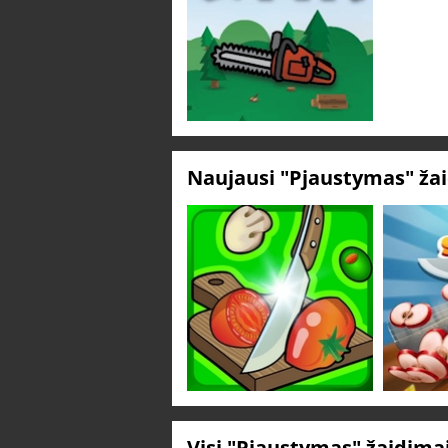
Naujausi "Pjaustymas" ža
Visi "Pjaustymas" žaidima