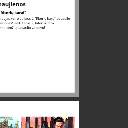
naujienos
"Riterių karai"
Naujas retro stiliaus 2 "Riterių karų" pasaulio
raundas! Įveik Tamsųjį Riterį ir tapk
viduramžių pasaulio valdovu!