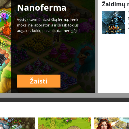
Žaidimų 
Nanoferma
Vystyk savo fantastišką fermą, įrenk
mokslinę laboratoriją ir išrask tokius
augalus, kokių pasaulis dar neregėjo!
Žaisti