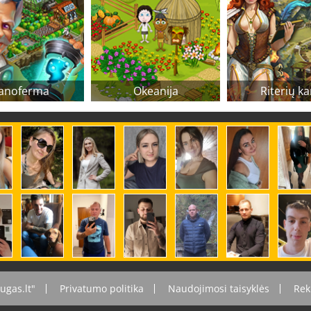
anoferma
Okeanija
Riterių ka
ugas.lt"
Privatumo politika
Naudojimosi taisyklės
Rek