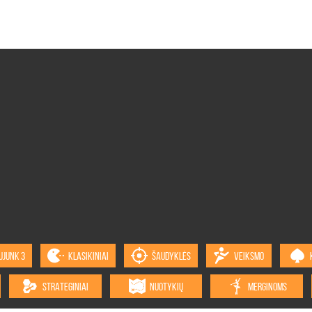
UJUNK 3
KLASIKINIAI
ŠAUDYKLĖS
VEIKSMO
STRATEGINIAI
NUOTYKIŲ
MERGINOMS