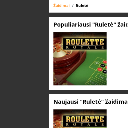
Žaidimai
Ruletė
Populiariausi "Ruletė" ža
Naujausi "Ruletė" žaidima