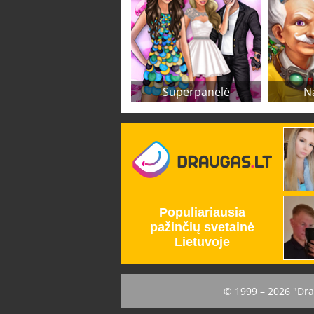
Superpanelė
N
© 1999 – 2026 "Dra