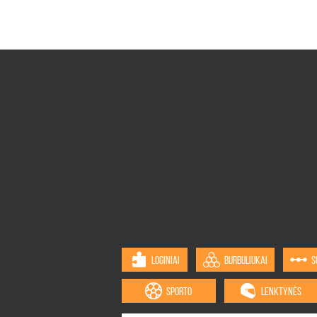
LOGINIAI
BURBULIUKAI
S
SPORTO
LENKTYNĖS