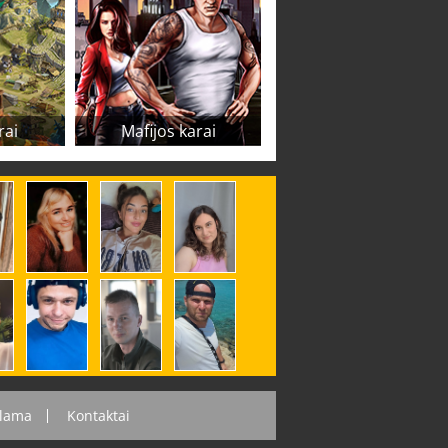
rai
Mafijos karai
lama
Kontaktai