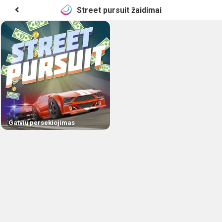
Street pursuit žaidimai
Gatvių persekiojimas