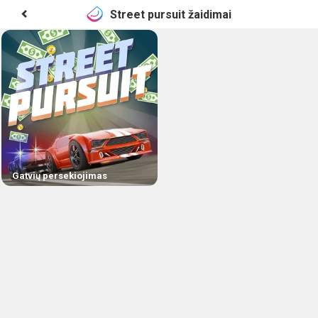
Street pursuit žaidimai
Gatvių persekiojimas