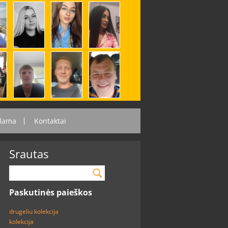
lama
Kontaktai
Srautas
Paskutinės paieškos
drugeliu kolekcija
kolekcija