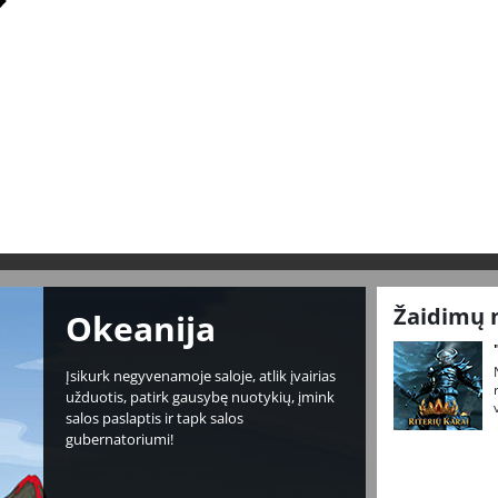
Žaidimų 
Okeanija
Įsikurk negyvenamoje saloje, atlik įvairias
užduotis, patirk gausybę nuotykių, įmink
salos paslaptis ir tapk salos
gubernatoriumi!