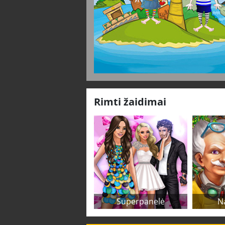
Rimti žaidimai
Superpanelė
N