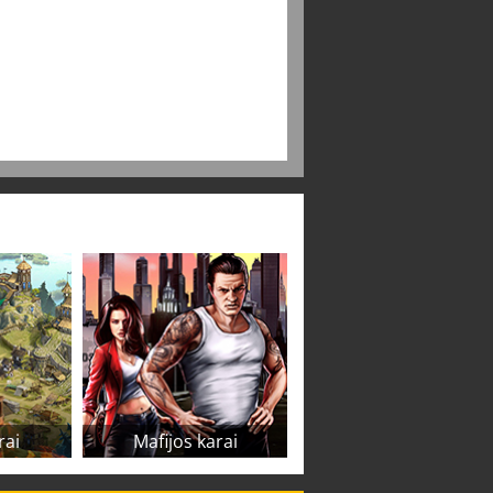
rai
Mafijos karai