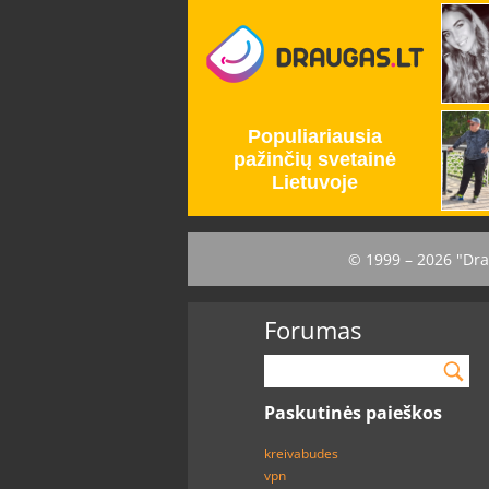
© 1999 – 2026 "Dra
Forumas
Paskutinės paieškos
kreivabudes
vpn