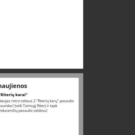
naujienos
"Riterių karai"
Naujas retro stiliaus 2 "Riterių karų" pasaulio
raundas! Įveik Tamsųjį Riterį ir tapk
viduramžių pasaulio valdovu!