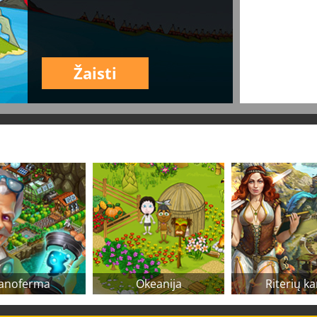
Žaisti
anoferma
Okeanija
Riterių ka