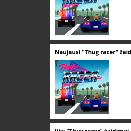
Naujausi "Thug racer" žai
Visi "Thug racer" žaidimai