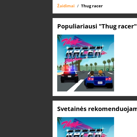
Žaidimai
Thug racer
Populiariausi "Thug racer
Svetainės rekomenduojami