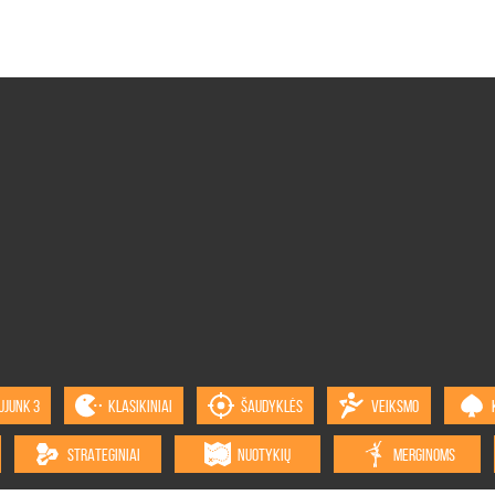
UJUNK 3
KLASIKINIAI
ŠAUDYKLĖS
VEIKSMO
STRATEGINIAI
NUOTYKIŲ
MERGINOMS