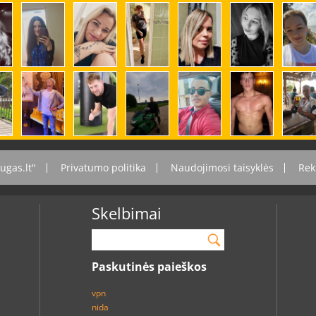
ugas.lt"
Privatumo politika
Naudojimosi taisyklės
Rek
Skelbimai
Paskutinės paieškos
vpn
nida