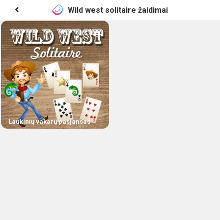
Wild west solitaire žaidimai
Laukinių vakarų pasjansas