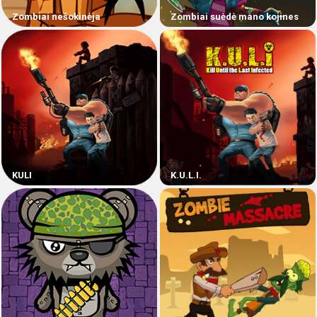
Zombiai nešokinėja
Zombiai suėdė mano kojines
KULI
K.U.L.I.