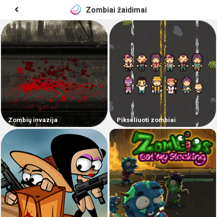
Zombiai žaidimai
Zombių invazija
Pikseliuoti zombiai